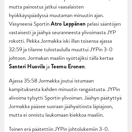
mutta painostus jatkui vaasalaisten
hyökkäyspäädyssä muutaman minuutin ajan.
Väsyneenä Sportin
pelasi sääntöjen
Atro Leppänen
vastaisesti ja jäähyä seuranneesta ylivoimasta JYP
rokotti. Pekka Jormakka iski illan toisensa ajassa
32:59 ja tilanne tulostaululla muuttui JYPin 3-0
johtoon. Jormakan maaliin syöttäjiksi tällä kertaa
ja
.
Santeri Huovila
Teemu Eronen
Ajassa 35:58 Jormakka joutui istumaan
kampituksesta kahden minuutin rangaistusta. JYPin
alivoima tylsytti Sportin ylivoiman. Jäähyn päätyttyä
Jormakka pääsee suoraan jäähyaitiosta läpiajoon,
mutta ei onnistu laukomaan kiekkoa maaliin.
Toinen erä päätettiin JYPin johtolukemiin 3-0.