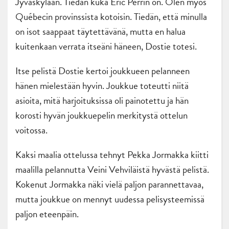
Jyväskylään. Tiedän kuka Éric Perrin on. Olen myös
Québecin provinssista kotoisin. Tiedän, että minulla
on isot saappaat täytettävänä, mutta en halua
kuitenkaan verrata itseäni häneen, Dostie totesi.
Itse pelistä Dostie kertoi joukkueen pelanneen
hänen mielestään hyvin. Joukkue toteutti niitä
asioita, mitä harjoituksissa oli painotettu ja hän
korosti hyvän joukkuepelin merkitystä ottelun
voitossa.
Kaksi maalia ottelussa tehnyt Pekka Jormakka kiitti
maalilla pelannutta Veini Vehviläistä hyvästä pelistä.
Kokenut Jormakka näki vielä paljon parannettavaa,
mutta joukkue on mennyt uudessa pelisysteemissä
paljon eteenpäin.