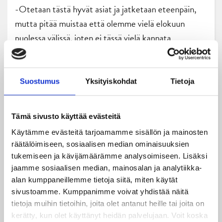
-Otetaan tästä hyvät asiat ja jatketaan eteenpäin,
mutta pitää muistaa että olemme vielä elokuun
puolessa välissä, joten ei tässä vielä kannata
henkseleitä paukutella, Jormakka sanoi.
JYP pelaa seuraavan harjoituskauden ottelunsa
Suostumus
Yksityiskohdat
Tietoja
tänään torstaina 15.8. Ottelu KeuPaa Mäntän
jääareenalla alkaa klo 18.30
Tämä sivusto käyttää evästeitä
Kirjoittanut: Antti Lindström
Käytämme evästeitä tarjoamamme sisällön ja mainosten
räätälöimiseen, sosiaalisen median ominaisuuksien
tukemiseen ja kävijämäärämme analysoimiseen. Lisäksi
jaamme sosiaalisen median, mainosalan ja analytiikka-
alan kumppaneillemme tietoja siitä, miten käytät
sivustoamme. Kumppanimme voivat yhdistää näitä
tietoja muihin tietoihin, joita olet antanut heille tai joita on
kerätty, kun olet käyttänyt heidän palvelujaan. Voit koska