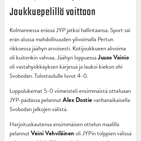
Joukkuepelillä voittoon
Kolmannessa erässä JYP jatkoi hallintaansa. Sport sai
erän alussa mahdollisuuden ylivoimalla Pertun
rikkoessa jäähyn arvoisesti. Kotijoukkueen alivoima
oli kuitenkin vahvaa. Jäähyn loppuessa
Juuso Vainio
oli vastahyökkäyksen kärjessä ja laukoi kiekon ohi
Svobodan. Tulostaululle luvut 4-0.
Loppulukemat 5-0 viimeisteli ensimmäistä otteluaan
JYP-paidassa pelannut
vanhanaikaisella
Alex Dostie
Svobodan jalkojen välistä.
Harjoituskautensa ensimmäisen ottelun maalilla
pelannut
oli JYPin tolppien välissä
Veini Vehviläinen