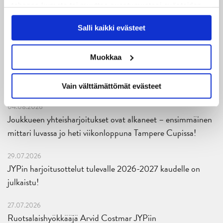
Uusimmat
tahansa kumota tai muuttaa suostumustasi evästeiden
käytöstä
Evästeet-sivultamme
.
Salli kaikki evästeet
06.08.2026
JYPin kausi käyntiin Tampere Cupista!
Muokkaa
05.08.2026
JYPin kapteenisto Liiga-kauteen 2026–2027 on nimetty
Vain välttämättömät evästeet
04.08.2026
Joukkueen yhteisharjoitukset ovat alkaneet – ensimmäinen
mittari luvassa jo heti viikonloppuna Tampere Cupissa!
29.07.2026
JYPin harjoitusottelut tulevalle 2026-2027 kaudelle on
julkaistu!
27.07.2026
Ruotsalaishyökkääjä Arvid Costmar JYPiin