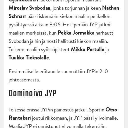
, jonka torjunnan jälkeen
Miroslav Svobodaa
Nathan
pääsi iskemään kiekon maaliin pelikellon
Schnarr
pysähtyessä aikaan 8:06. Heti perään JYP jatkoi
maalien merkeissä, kun
harhautti
Pekka Jormakka
Svobodan jäihin ja nosti hallitusti kiekon maaliin.
Toiseen maaliin syöttöpisteet
ja
Mikko Pertulle
.
Tuukka Tieksolalle
Ensimmäiselle erätauolle suunnattiin JYPin 2-0
johtoasemasta.
Dominoiva JYP
Toisessa erässä JYPin painostus jatkui. Sportin
Otso
joutui rikkomaan, ja JYP pääsi ylivoimalle.
Rantakari
Maalia JYP ei onnistunut ylivoimalla tekemään,