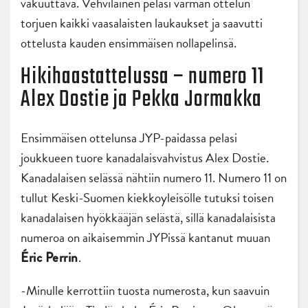
vakuuttava. Vehviläinen pelasi varman ottelun
torjuen kaikki vaasalaisten laukaukset ja saavutti
ottelusta kauden ensimmäisen nollapelinsä.
Hikihaastattelussa – numero 11
Alex Dostie ja Pekka Jormakka
Ensimmäisen ottelunsa JYP-paidassa pelasi
joukkueen tuore kanadalaisvahvistus Alex Dostie.
Kanadalaisen selässä nähtiin numero 11. Numero 11 on
tullut Keski-Suomen kiekkoyleisölle tutuksi toisen
kanadalaisen hyökkääjän selästä, sillä kanadalaisista
numeroa on aikaisemmin JYPissä kantanut muuan
.
Éric Perrin
-Minulle kerrottiin tuosta numerosta, kun saavuin