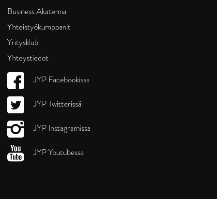
Business Akatemia
Yhteistyökumppanit
Yritysklubi
Yhteystiedot
JYP Facebookissa
JYP Twitterissä
JYP Instagramissa
JYP Youtubessa