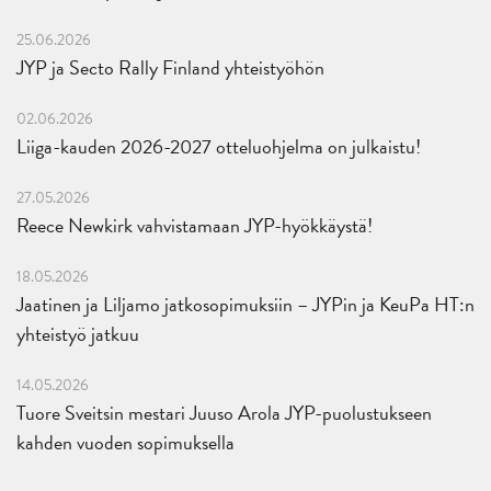
25.06.2026
JYP ja Secto Rally Finland yhteistyöhön
02.06.2026
Liiga-kauden 2026-2027 otteluohjelma on julkaistu!
27.05.2026
Reece Newkirk vahvistamaan JYP-hyökkäystä!
18.05.2026
Jaatinen ja Liljamo jatkosopimuksiin – JYPin ja KeuPa HT:n
yhteistyö jatkuu
14.05.2026
Tuore Sveitsin mestari Juuso Arola JYP-puolustukseen
kahden vuoden sopimuksella