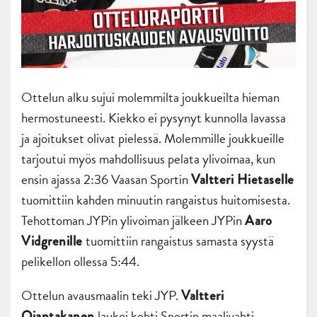
Ottelun alku sujui molemmilta joukkueilta hieman
hermostuneesti. Kiekko ei pysynyt kunnolla lavassa
ja ajoitukset olivat pielessä. Molemmille joukkueille
tarjoutui myös mahdollisuus pelata ylivoimaa, kun
ensin ajassa 2:36 Vaasan Sportin
Valtteri Hietaselle
tuomittiin kahden minuutin rangaistus huitomisesta.
Tehottoman JYPin ylivoiman jälkeen JYPin
Aaro
tuomittiin rangaistus samasta syystä
Vidgrenille
pelikellon ollessa 5:44.
Ottelun avausmaalin teki JYP.
Valtteri
laukoi kohti Sportin maalivahti
Ojantakanen