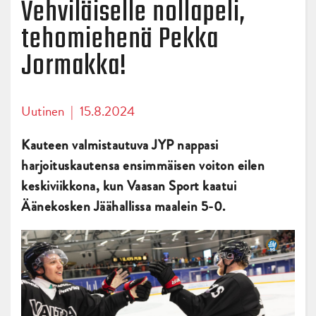
Vehviläiselle nollapeli,
tehomiehenä Pekka
Jormakka!
Uutinen
|
15.8.2024
Kauteen valmistautuva JYP nappasi
harjoituskautensa ensimmäisen voiton eilen
keskiviikkona, kun Vaasan Sport kaatui
Äänekosken Jäähallissa maalein 5-0.