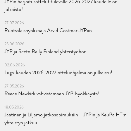
JYPin harjoitusottelut tulevalle 2026-2027 kaudelle on
julkaistu!
27.07.2026
Ruotsalaishyökkääjä Arvid Costmar JYPiin
25.06.2026
JYP ja Secto Rally Finland yhteistyöhön
02.06.2026
Liiga-kauden 2026-2027 otteluohjelma on julkaistu!
27.05.2026
Reece Newkirk vahvistamaan JYP-hyökkäystä!
18.05.2026
Jaatinen ja Liljamo jatkosopimuksiin – JYPin ja KeuPa HT:n
yhteistyö jatkuu