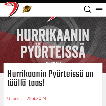
Hurrikaanin Pyörteissä on
täällä taas!
Uutinen
|
28.8.2024