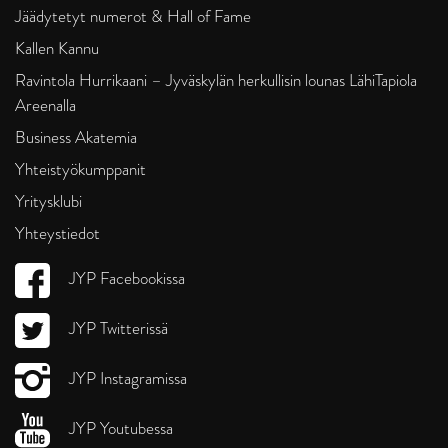
Jäädytetyt numerot & Hall of Fame
Kallen Kannu
Ravintola Hurrikaani – Jyväskylän herkullisin lounas LähiTapiola
Areenalla
Business Akatemia
Yhteistyökumppanit
Yritysklubi
Yhteystiedot
JYP Facebookissa
JYP Twitterissä
JYP Instagramissa
JYP Youtubessa