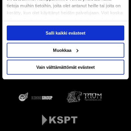
tietoja muihin tietoihin, joita olet antanut heille tai joita on
kerätty, kun olet käyttänyt heidän palvelujaan. Voit koska
tahansa kumota tai muuttaa suostumustasi evästeiden
käytöstä
Evästeet-sivultamme
.
Salli kaikki evästeet
Muokkaa
Vain välttämättömät evästeet