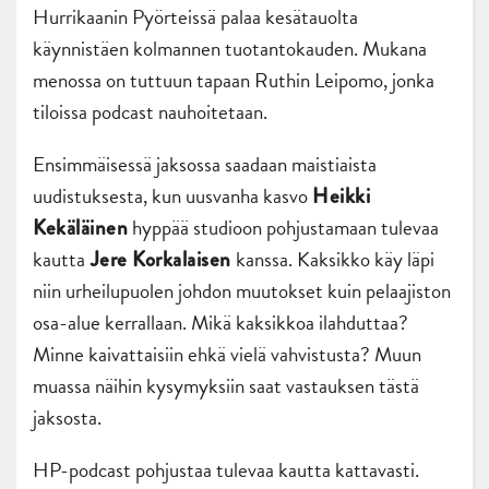
Hurrikaanin Pyörteissä palaa kesätauolta
käynnistäen kolmannen tuotantokauden. Mukana
menossa on tuttuun tapaan Ruthin Leipomo, jonka
tiloissa podcast nauhoitetaan.
Ensimmäisessä jaksossa saadaan maistiaista
uudistuksesta, kun uusvanha kasvo
Heikki
hyppää studioon pohjustamaan tulevaa
Kekäläinen
kautta
kanssa. Kaksikko käy läpi
Jere Korkalaisen
niin urheilupuolen johdon muutokset kuin pelaajiston
osa-alue kerrallaan. Mikä kaksikkoa ilahduttaa?
Minne kaivattaisiin ehkä vielä vahvistusta? Muun
muassa näihin kysymyksiin saat vastauksen tästä
jaksosta.
HP-podcast pohjustaa tulevaa kautta kattavasti.