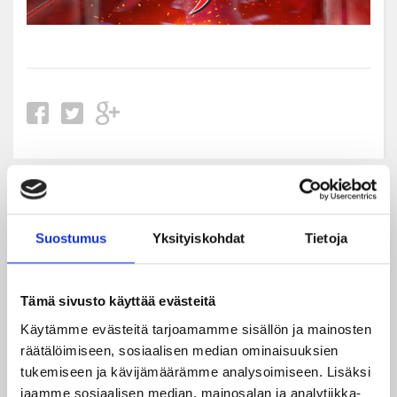
Uusimmat
Suostumus
Yksityiskohdat
Tietoja
08.08.2026
Turnausraportti: JYP juhlii seurahistorian ensimmäistä
Tampere Cupin voittoa!
Tämä sivusto käyttää evästeitä
Käytämme evästeitä tarjoamamme sisällön ja mainosten
06.08.2026
räätälöimiseen, sosiaalisen median ominaisuuksien
JYPin kausi käyntiin Tampere Cupista!
tukemiseen ja kävijämäärämme analysoimiseen. Lisäksi
jaamme sosiaalisen median, mainosalan ja analytiikka-