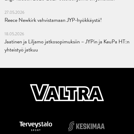
27.05.2026
Reece Newkirk vahvistamaan JYP-hyökkäystä!
18.05.2026
Jaatinen ja Liljamo jatkosopimuksiin – JYPin ja KeuPa HT:n
yhteistyö jatkuu