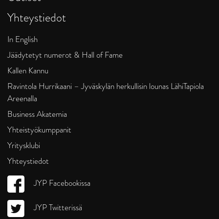
Yhteystiedot
In English
Jäädytetyt numerot & Hall of Fame
Kallen Kannu
Ravintola Hurrikaani – Jyväskylän herkullisin lounas LähiTapiola
Areenalla
Business Akatemia
Yhteistyökumppanit
Yritysklubi
Yhteystiedot
JYP Facebookissa
JYP Twitterissä