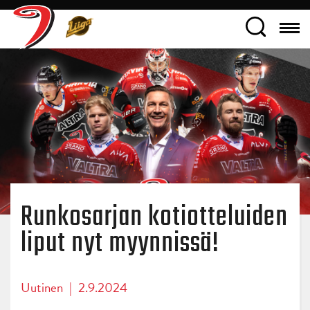
Runkosarjan kotiotteluiden
liput nyt myynnissä!
Uutinen
|
2.9.2024