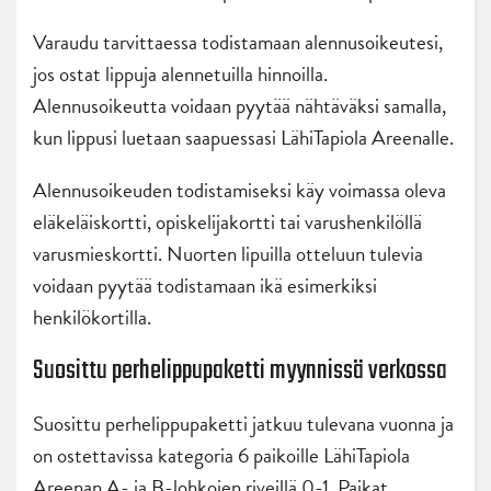
Varaudu tarvittaessa todistamaan alennusoikeutesi,
jos ostat lippuja alennetuilla hinnoilla.
Alennusoikeutta voidaan pyytää nähtäväksi samalla,
kun lippusi luetaan saapuessasi LähiTapiola Areenalle.
Alennusoikeuden todistamiseksi käy voimassa oleva
eläkeläiskortti, opiskelijakortti tai varushenkilöllä
varusmieskortti. Nuorten lipuilla otteluun tulevia
voidaan pyytää todistamaan ikä esimerkiksi
henkilökortilla.
Suosittu perhelippupaketti myynnissä verkossa
Suosittu perhelippupaketti jatkuu tulevana vuonna ja
on ostettavissa kategoria 6 paikoille LähiTapiola
Areenan A- ja B-lohkojen riveillä 0-1. Paikat