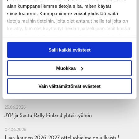
05.08.2026
alan kumppaneillemme tietoja siitä, miten käytät
JYPin kapteenisto Liiga-kauteen 2026–2027 on nimetty
sivustoamme. Kumppanimme voivat yhdistää näitä
tietoja muihin tietoihin, joita olet antanut heille tai joita on
04.08.2026
kerätty, kun olet käyttänyt heidän palvelujaan. Voit koska
Joukkueen yhteisharjoitukset ovat alkaneet – ensimmäinen
tahansa kumota tai muuttaa suostumustasi evästeiden
mittari luvassa jo heti viikonloppuna Tampere Cupissa!
käytöstä
Evästeet-sivultamme
.
Salli kaikki evästeet
29.07.2026
JYPin harjoitusottelut tulevalle 2026-2027 kaudelle on
Muokkaa
julkaistu!
27.07.2026
Vain välttämättömät evästeet
Ruotsalaishyökkääjä Arvid Costmar JYPiin
25.06.2026
JYP ja Secto Rally Finland yhteistyöhön
02.06.2026
Liiga-kauden 2026-2027 otteluohjelma on julkaistu!