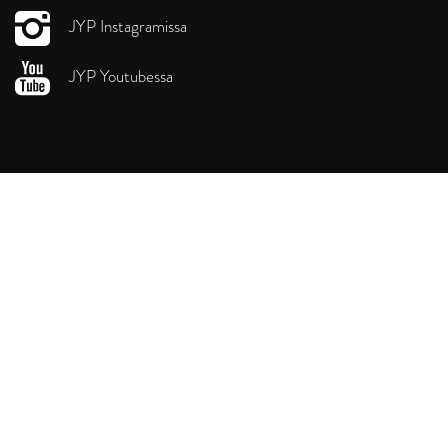
JYP Instagramissa
JYP Youtubessa