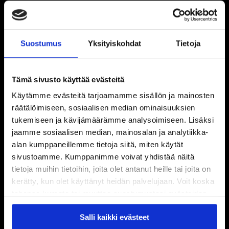
Suostumus
Yksityiskohdat
Tietoja
Tämä sivusto käyttää evästeitä
Käytämme evästeitä tarjoamamme sisällön ja mainosten
räätälöimiseen, sosiaalisen median ominaisuuksien
tukemiseen ja kävijämäärämme analysoimiseen. Lisäksi
jaamme sosiaalisen median, mainosalan ja analytiikka-
alan kumppaneillemme tietoja siitä, miten käytät
sivustoamme. Kumppanimme voivat yhdistää näitä
tietoja muihin tietoihin, joita olet antanut heille tai joita on
kerätty, kun olet käyttänyt heidän palvelujaan. Voit koska
tahansa kumota tai muuttaa suostumustasi evästeiden
käytöstä
Evästeet-sivultamme
.
Salli kaikki evästeet