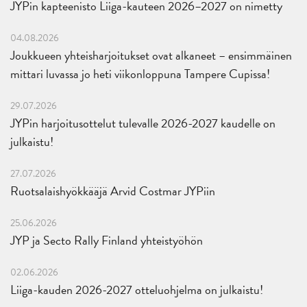
JYPin kapteenisto Liiga-kauteen 2026–2027 on nimetty
04.08.2026
Joukkueen yhteisharjoitukset ovat alkaneet – ensimmäinen
mittari luvassa jo heti viikonloppuna Tampere Cupissa!
29.07.2026
JYPin harjoitusottelut tulevalle 2026-2027 kaudelle on
julkaistu!
27.07.2026
Ruotsalaishyökkääjä Arvid Costmar JYPiin
25.06.2026
JYP ja Secto Rally Finland yhteistyöhön
02.06.2026
Liiga-kauden 2026-2027 otteluohjelma on julkaistu!