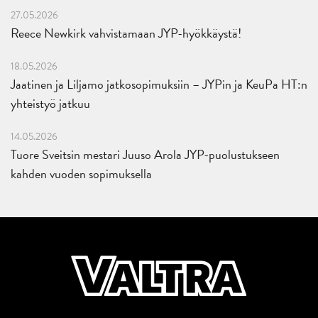
27.05.2026
Reece Newkirk vahvistamaan JYP-hyökkäystä!
18.05.2026
Jaatinen ja Liljamo jatkosopimuksiin – JYPin ja KeuPa HT:n
yhteistyö jatkuu
14.05.2026
Tuore Sveitsin mestari Juuso Arola JYP-puolustukseen
kahden vuoden sopimuksella