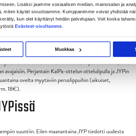
iseen. Lisäksi jaamme sosiaalisen median, mainosalan ja analy
, miten käytät sivustoamme. Kumppanimme voivat yhdistää näitä t
on kerätty, kun olet käyttänyt heidän palvelujaan. Voit koska taha
a pelataan lauantaina 2.11. jolloin joukkue matkustaa
äytöstä
Evästeet-sivultamme
.
u, kun JYP ja Happeen järjestämän Keski-Suomen palloilun
ästeet
Muokkaa
viareenan avausotteluun. Happee kohtaa uudessa
rjoaa kaikille 1.11. JYP-KalPa otteluun lipunostaneille, sekä
n avajaisiin. Perjantain KalPa-ottelun ottelulipulla ja JYPin
auantaina ovelta myytäviin peruslippuihin (aikuiset,
rm. 18€).
JYPissä
empiin suuntiin. Eilen maanantaina JYP tiedotti uudesta