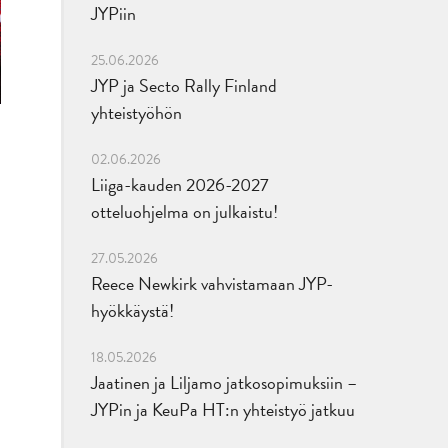
JYPiin
25.06.2026
JYP ja Secto Rally Finland
yhteistyöhön
02.06.2026
Liiga-kauden 2026-2027
otteluohjelma on julkaistu!
27.05.2026
Reece Newkirk vahvistamaan JYP-
hyökkäystä!
18.05.2026
Jaatinen ja Liljamo jatkosopimuksiin –
JYPin ja KeuPa HT:n yhteistyö jatkuu