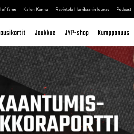
l of fame
Kallen Kannu
Ravintola Hurrikaanin lounas
Podcast
kausikortit
Joukkue
JYP-shop
Kumppanuus