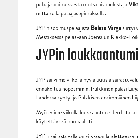
pelaajasopimuksesta ruotsalaispuolustaja
Vik
mittaisella pelaajasopimuksella.
JYPin sopimuspelaajista
siirtyi 
Balazs Varga
Mestiksessä pelaavaan Joensuun Kiekko-Poikiin
JYPin loukkaantumi
JYP sai viime viikolla hyviä uutisia sairastuval
ennakoitua nopeammin. Pulkkinen palasi Liiga-
Lahdessa syntyi jo Pulkkisen ensimmäinen Lii
Myös viime viikolla loukkaantuneiden listalla 
käytettävissä normaalisti.
JYPin sairastuvalla on viikkoon lähdettäessä n