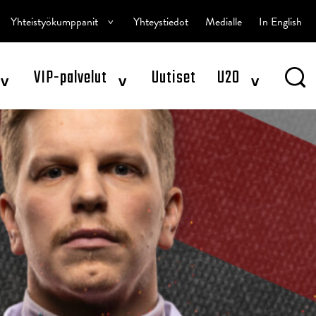
^
Yhteistyökumppanit
Yhteystiedot
Medialle
In English
^
^
^
VIP-palvelut
Uutiset
U20