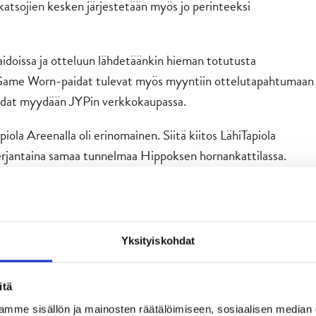
a katsojien kesken järjestetään myös jo perinteeksi
doissa ja otteluun lähdetäänkin hieman totutusta
 Game Worn-paidat tulevat myös myyntiin ottelutapahtumaan
paidat myydään JYPin verkkokaupassa.
ola Areenalla oli erinomainen. Siitä kiitos LähiTapiola
perjantaina samaa tunnelmaa Hippoksen hornankattilassa.
viikon toinen Järvi-
Yksityiskohdat
iossa – Happeella
itä
set!
mme sisällön ja mainosten räätälöimiseen, sosiaalisen median