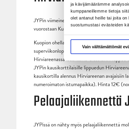
ja kävijämäärämme analysoim
kumppaneillemme tietoja siitä
olet antanut heille tai joita 
JYPin viimeinen ottelu ennen maajoukkuetauko
suostumustasi evästeiden k
vuorostaan Kuopioon KalPan vieraaksi.
Kuopion ohella myös Keski-Suomessa tapahtu
Vain välttämättömät ev
superviikonloppu huipentuu tällä kertaa Hir
Hirviareenassa lauantaina Classicin. Happee ta
JYPin kausikorttilaisille lippuedun Hirviareena
kausikortilla alennus Hirviareenan avajaisiin l
numeroimaton istumapaikka). Hinta 12€ (no
Pelaajaliikennettä 
JYPissä on nähty myös pelaajaliikennettä mol