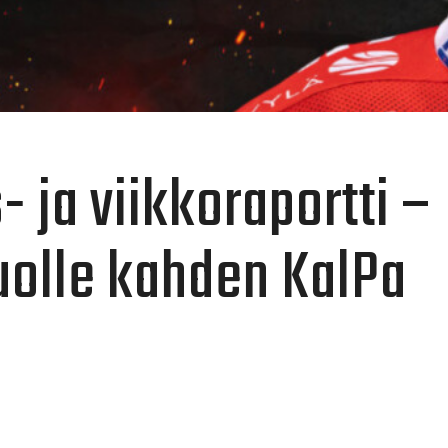
 ja viikkoraportti –
olle kahden KalPa