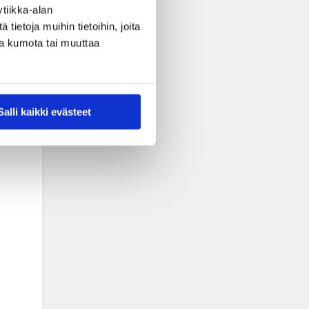
tiikka-alan
ietoja muihin tietoihin, joita
nsa kumota tai muuttaa
Salli kaikki evästeet