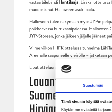
vastaa bilebändi
. Lisäksi otteluss
Ilontilaaja
muodostunut Halloween asukilpailu.
Halloween tulee näkymään myös JYPin pelipai
poikkeavassa hurrikaanipaidassa. Halloween
JYP-Storeen, jonka jälkeen jäljelle jääneet 
Viime viikon HIFK ottelussa tunnelma LähiTapi
Areenalle saapuneelle yleisölle – jatketaan 
Liput otteluun: www.ticketmaster.fi/jyp
Lauantaina JYPillä 
Suostumus
Suomen derby Kuop
Tämä sivusto käyttää eväste
Hirviareenan avajai
Käytämme evästeitä tarjoama