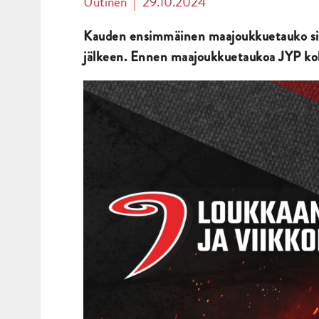
Uutinen
|
29.10.2024
Kauden ensimmäinen maajoukkuetauko siint
jälkeen. Ennen maajoukkuetaukoa JYP kohta