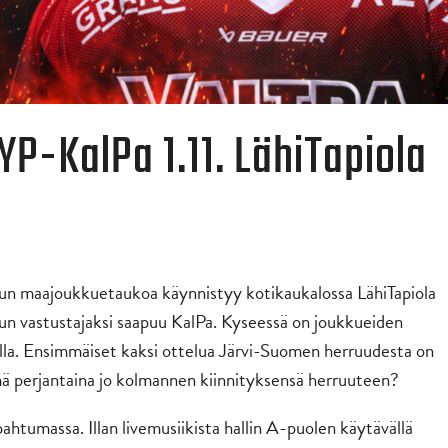
P-KalPa 1.11. LähiTapiola
un maajoukkuetaukoa käynnistyy kotikaukalossa LähiTapiola
n vastustajaksi saapuu KalPa. Kyseessä on joukkueiden
lla. Ensimmäiset kaksi ottelua Järvi-Suomen herruudesta on
mä perjantaina jo kolmannen kiinnityksensä herruuteen?
htumassa. Illan livemusiikista hallin A-puolen käytävällä