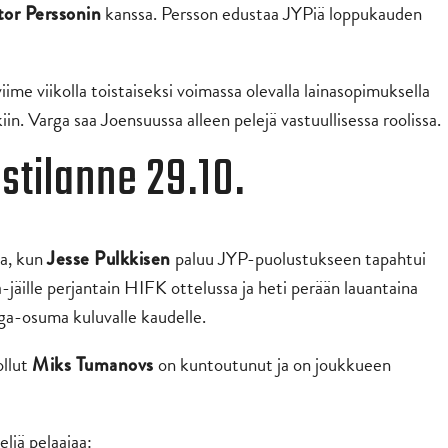
kanssa. Persson edustaa JYPiä loppukauden
tor Perssonin
viime viikolla toistaiseksi voimassa olevalla lainasopimuksella
. Varga saa Joensuussa alleen pelejä vastuullisessa roolissa.
stilanne 29.10.
ta, kun
paluu JYP-puolustukseen tapahtui
Jesse Pulkkisen
jäille perjantain HIFK ottelussa ja heti perään lauantaina
ga-osuma kuluvalle kaudelle.
ollut
on kuntoutunut ja on joukkueen
Miks Tumanovs
eljä pelaajaa: