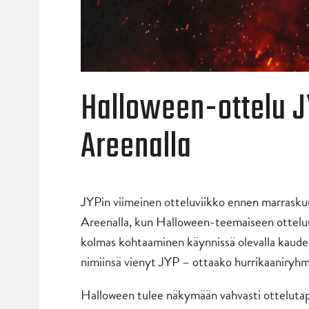
Halloween-ottelu JY
Areenalla
JYPin viimeinen otteluviikko ennen marrasku
Areenalla, kun Halloween-teemaiseen otteluu
kolmas kohtaaminen käynnissä olevalla kaude
nimiinsä vienyt JYP – ottaako hurrikaaniryh
Halloween tulee näkymään vahvasti ottelutapa