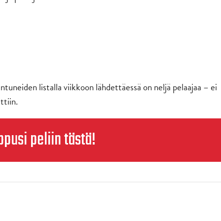
tuneiden listalla viikkoon lähdettäessä on neljä pelaajaa – ei
ttiin.
ppusi peliin tästä!