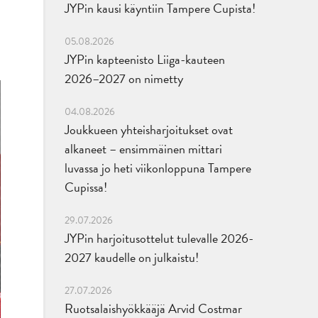
JYPin kausi käyntiin Tampere Cupista!
05.08.2026
JYPin kapteenisto Liiga-kauteen
2026–2027 on nimetty
04.08.2026
Joukkueen yhteisharjoitukset ovat
alkaneet – ensimmäinen mittari
luvassa jo heti viikonloppuna Tampere
Cupissa!
29.07.2026
JYPin harjoitusottelut tulevalle 2026-
2027 kaudelle on julkaistu!
27.07.2026
Ruotsalaishyökkääjä Arvid Costmar