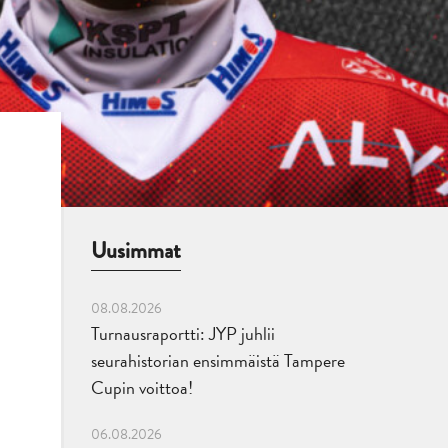
Uusimmat
08.08.2026
Turnausraportti: JYP juhlii
seurahistorian ensimmäistä Tampere
Cupin voittoa!
06.08.2026