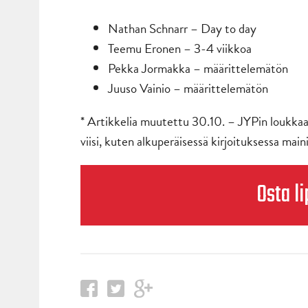
Nathan Schnarr – Day to day
Teemu Eronen – 3-4 viikkoa
Pekka Jormakka – määrittelemätön
Juuso Vainio – määrittelemätön
* Artikkelia muutettu 30.10. – JYPin loukkaan
viisi, kuten alkuperäisessä kirjoituksessa maini
Osta li