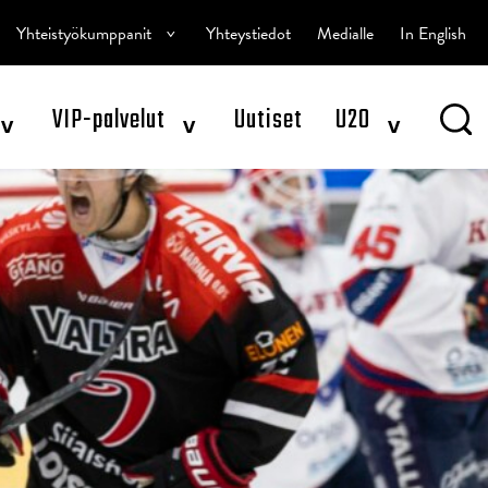
^
Yhteistyökumppanit
Yhteystiedot
Medialle
In English
^
^
^
VIP-palvelut
Uutiset
U20