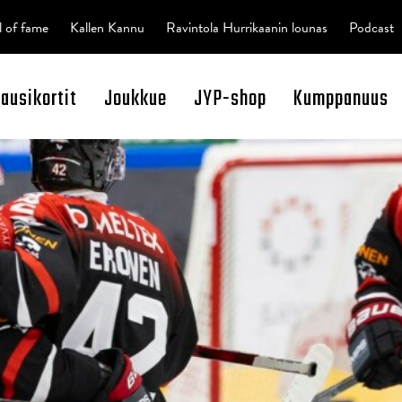
l of fame
Kallen Kannu
Ravintola Hurrikaanin lounas
Podcast
kausikortit
Joukkue
JYP-shop
Kumppanuus