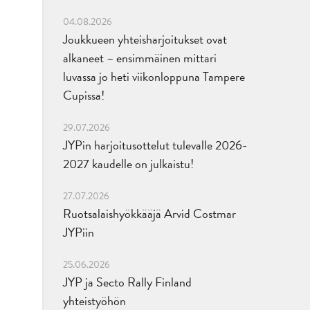
04.08.2026
Joukkueen yhteisharjoitukset ovat
alkaneet – ensimmäinen mittari
luvassa jo heti viikonloppuna Tampere
Cupissa!
29.07.2026
JYPin harjoitusottelut tulevalle 2026-
2027 kaudelle on julkaistu!
27.07.2026
Ruotsalaishyökkääjä Arvid Costmar
JYPiin
25.06.2026
JYP ja Secto Rally Finland
yhteistyöhön