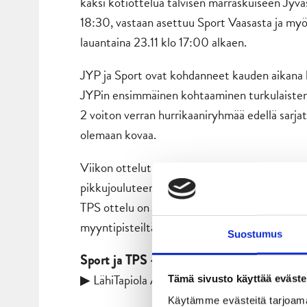
kaksi kotiottelua talvisen marraskuiseen Jyvä
18:30, vastaan asettuu Sport Vaasasta ja myö
lauantaina 23.11 klo 17:00 alkaen.
JYP ja Sport ovat kohdanneet kauden aikana 
JYPin ensimmäinen kohtaaminen turkulaisten 
2 voiton verran hurrikaaniryhmää edellä sarja
olemaan kovaa.
Viikon ottelutapahtumia viedään läpi pikkujou
pikkujouluteemaista juotavaa ja syötävää mm.
TPS ottelu on JYPin kausikorttilaisten kuukaud
myyntipisteiltä ennen ottelun alkua.
Suostumus
Sport ja TPS -kotipelit pikkujouluteemalla
▶ LähiTapiola Areenan myyntipisteillä glögiä, 
Tämä sivusto käyttää eväste
Käytämme evästeitä tarjoama