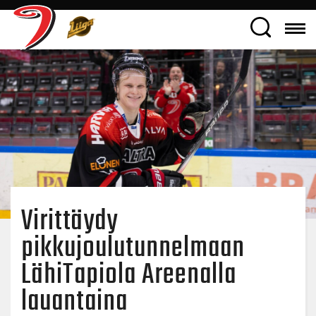
Virittäydy
pikkujoulutunnelmaan
LähiTapiola Areenalla
lauantaina