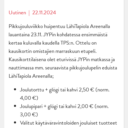
Uutinen
|
22.11.2024
Pikkujouluviikko huipentuu LähiTapiola Areenalla
lauantaina 23.11. JYPin kohdatessa ensimmäistä
kertaa kuluvalla kaudella TPS:n. Ottelu on
kausikortin omistajien marraskuun etupeli.
Kausikorttilaisena olet eturivissä JYPin matkassa ja
nauttimassa mm. seuraavista pikkujoulupelin eduista
LähiTapiola Areenalla;
Joulutorttu + glögi tai kahvi 2,50 € (norm.
4,00 €)
Joulupipari + glögi tai kahvi 2,00 € (norm.
3,00 €)
Valitut käytäväravintoloiden jouluiset tuotteet