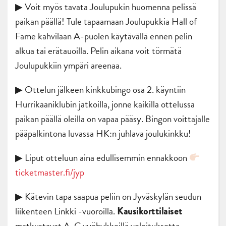
▶ Voit myös tavata Joulupukin huomenna pelissä
paikan päällä! Tule tapaamaan Joulupukkia Hall of
Fame kahvilaan A-puolen käytävällä ennen pelin
alkua tai erätauoilla. Pelin aikana voit törmätä
Joulupukkiin ympäri areenaa.
▶ Ottelun jälkeen kinkkubingo osa 2. käyntiin
Hurrikaaniklubin jatkoilla, jonne kaikilla ottelussa
paikan päällä oleilla on vapaa pääsy. Bingon voittajalle
pääpalkintona luvassa HK:n juhlava joulukinkku!
▶ Liput otteluun aina edullisemmin ennakkoon
ticketmaster.fi/jyp
▶ Kätevin tapa saapua peliin on Jyväskylän seudun
liikenteen Linkki -vuoroilla.
Kausikorttilaiset
matkustavat A-C vyöhykkeillä veloituksetta