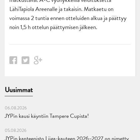
LähiTapiola Areenalle ja takaisin. Matkaetu on
voimassa 2 tuntia ennen otteluiden alkua ja päättyy
noin 1,5 h ottelun päättymisen jälkeen.
Uusimmat
06.08.2026
JYPin kausi käyntiin Tampere Cupista!
05.08.2026
JYPin kapteenisto Liiga-kauteen 2026–2027 on nimetty