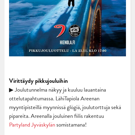
Virittäydy pikkujouluihin
▶ Joulutunnelma näkyy ja kuuluu lauantaina
ottelutapahtumassa. LähiTapiola Areenan
myyntipisteillä myynnissä glögiä, joulutorttuja sekä
pipareita. Areenalla jouluinen fiilis rakentuu
Partyland Jyväskylän
somistamana!