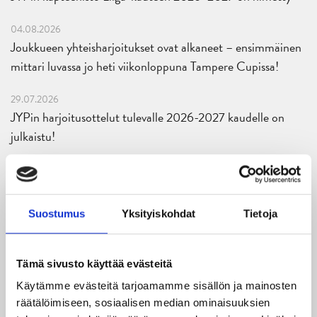
04.08.2026
Joukkueen yhteisharjoitukset ovat alkaneet – ensimmäinen
mittari luvassa jo heti viikonloppuna Tampere Cupissa!
29.07.2026
JYPin harjoitusottelut tulevalle 2026-2027 kaudelle on
julkaistu!
27.07.2026
Ruotsalaishyökkääjä Arvid Costmar JYPiin
Suostumus
Yksityiskohdat
Tietoja
25.06.2026
JYP ja Secto Rally Finland yhteistyöhön
Tämä sivusto käyttää evästeitä
02.06.2026
Liiga-kauden 2026-2027 otteluohjelma on julkaistu!
Käytämme evästeitä tarjoamamme sisällön ja mainosten
räätälöimiseen, sosiaalisen median ominaisuuksien