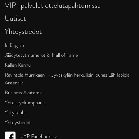
VIP -palvelut ottelutapahtumissa
Uutiset
Yhteystiedot
In English
Jäädytetyt numerot & Hall of Fame
Kallen Kannu
Ravintola Hurrikaani – Jyväskylän herkullisin lounas LähiTapiola
Areenalla
Business Akatemia
Yhteistyökumppanit
Yritysklubi
Yhteystiedot
JYP Facebookissa