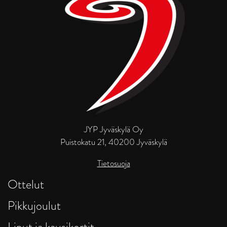
JYP Jyväskylä Oy
Puistokatu 21, 40200 Jyväskylä
Tietosuoja
Ottelut
Pikkujoulut
Liput ja kausikortit