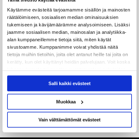
Käytämme evästeitä tarjoamamme sisällön ja mainosten
27.07.2026
räätälöimiseen, sosiaalisen median ominaisuuksien
Ruotsalaishyökkääjä Arvid Costmar JYPiin
tukemiseen ja kävijämäärämme analysoimiseen. Lisäksi
jaamme sosiaalisen median, mainosalan ja analytiikka-
25.06.2026
alan kumppaneillemme tietoja siitä, miten käytät
JYP ja Secto Rally Finland yhteistyöhön
sivustoamme. Kumppanimme voivat yhdistää näitä
tietoja muihin tietoihin, joita olet antanut heille tai joita on
02.06.2026
kerätty, kun olet käyttänyt heidän palvelujaan. Voit koska
Liiga-kauden 2026-2027 otteluohjelma on julkaistu!
tahansa kumota tai muuttaa suostumustasi evästeiden
käytöstä
Evästeet-sivultamme
.
27.05.2026
Salli kaikki evästeet
Reece Newkirk vahvistamaan JYP-hyökkäystä!
Muokkaa
18.05.2026
Jaatinen ja Liljamo jatkosopimuksiin – JYPin ja KeuPa HT:n
yhteistyö jatkuu
Vain välttämättömät evästeet