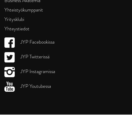
Business Akatemia
Yhteistyökumppanit
Yritysklubi
Yhteystiedot
JYP Facebookissa
JYP Twitterissä
JYP Instagramissa
JYP Youtubessa