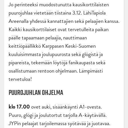
Jo perinteeksi muodostunutta kausikorttilaisten
puurojuhlaa vietetään tiistaina 3.12. LähiTapiola
Areenalla yhdessä kannattajien sekä pelaajien kanssa.
Kaikki kausikorttilaiset ovat tervetulleita paikan
päälle tapaamaan pelaajia, nauttimaan
keittiöpäällikkö Karppasen Keski-Suomen
kuuluisimmasta joulupuurosta sekä glögistä ja
pipareista, tekemään löytöjä fanikaupasta sekä
osallistumaan rentoon ohjelmaan. Lämpimästi
tervetuloa!
PUUROJUHLAN OHJELMA
ovet auki, sisäänkäynti A1-ovesta.
klo 17.00
Puuro, glögi ja joulutortut tarjolla A-käytävällä.
JYPin pelaajat tarjoilemassa syötävää ja juotavaa.