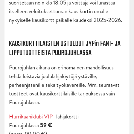
suoritetaan noin klo 18.05 ja voittaja voi lunastaa
itselleen veloituksettoman kausikortin omalle
nykyiselle kausikorttipaikalle kaudeksi 2025-2026.
KAUSIKORTTILAISTEN OSTOEDUT JYPin FANI- JA
LIPPUTUOTTEISTA PUUROJUHLASSA
Puurojuhlan aikana on erinomainen mahdollisuus
tehdä loistavia joululahjalöytöjä ystäville,
perheenjäsenille sekä työkavereille. Mm. seuraavat
tuotteet ovat kausikorttilaisille tarjouksessa vain
Puurojuhlassa.
Hurrikaaniklubi VIP
-lahjakortti
Puurojuhlassa
59 €
(norm. 90,00 €)