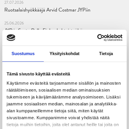
27.07.2026
Ruotsalaishyökkääjä Arvid Costmar JYPiin
25.06.2026
JYP ja Secto Rally Finland yhteistyöhön
02.06.2026
Liiga-kauden 2026-2027 otteluohjelma on julkaistu!
Suostumus
Yksityiskohdat
Tietoja
27.05.2026
Reece Newkirk vahvistamaan JYP-hyökkäystä!
Tämä sivusto käyttää evästeitä
Käytämme evästeitä tarjoamamme sisällön ja mainosten
18.05.2026
räätälöimiseen, sosiaalisen median ominaisuuksien
Jaatinen ja Liljamo jatkosopimuksiin – JYPin ja KeuPa HT:n
tukemiseen ja kävijämäärämme analysoimiseen. Lisäksi
yhteistyö jatkuu
jaamme sosiaalisen median, mainosalan ja analytiikka-
alan kumppaneillemme tietoja siitä, miten käytät
14.05.2026
sivustoamme. Kumppanimme voivat yhdistää näitä
Tuore Sveitsin mestari Juuso Arola JYP-puolustukseen
tietoja muihin tietoihin, joita olet antanut heille tai joita on
kahden vuoden sopimuksella