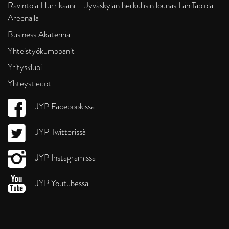
Ravintola Hurrikaani – Jyväskylän herkullisin lounas LähiTapiola
Areenalla
Business Akatemia
Yhteistyökumppanit
Yritysklubi
Yhteystiedot
JYP Facebookissa
JYP Twitterissä
JYP Instagramissa
JYP Youtubessa