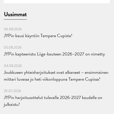
Uusimmat
06.08.2026
JYPin kausi käyntiin Tampere Cupista!
05.08.2026
JYPin kapteenisto Liiga-kauteen 2026–2027 on nimetty
04.08.2026
Joukkueen yhteisharjoitukset ovat alkaneet – ensimmäinen
mittari luvassa jo heti viikonloppuna Tampere Cupissa!
29.07.2026
JYPin harjoitusottelut tulevalle 2026-2027 kaudelle on
julkaistu!