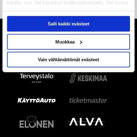
kerätty, kun olet käyttänyt heidän palvelujaan. Voit koska
tahansa kumota tai muuttaa suostumustasi evästeiden
käytöstä
Evästeet-sivultamme
.
Salli kaikki evästeet
Muokkaa
Vain välttämättömät evästeet