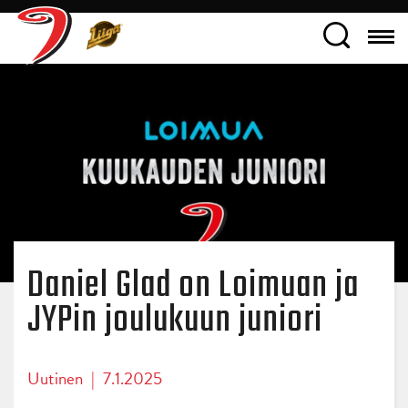
Daniel Glad on Loimuan ja
JYPin joulukuun juniori
Uutinen
|
7.1.2025