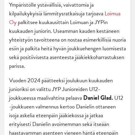
Ympäristölle ystävällisiä, vaivattomia ja
kilpailukykyisiä lämmitysratkaisuja tarjoava
Loimua
Oy
palkitsee kuukausittain Loimuan ja JYPin
kuukauden juniorin. Useamman kauden kestäneen
yhteistyön tavoitteena on nostaa esimerkillisiä nuoria
esiin ja palkita heitä hyvän joukkuehengen luomisesta
sekä positiivisesta asenteesta jääkiekkoharrastuksen
parissa.
Vuoden 2024 päätteeksi joulukuun kuukauden
junioriksi on valittu JYP Junioreiden U12-
joukkueessa maalivahtina pelaava
U12
Daniel Glad.
-joukkueen valmennus kertoo Danielin ottaneen
isoja askelia eteenpäin jääkiekossa ja jatkaa
erityisesti Danielin avoimemman sekä itseään
haastavamman asenteen vieneen häntä eteenpäin