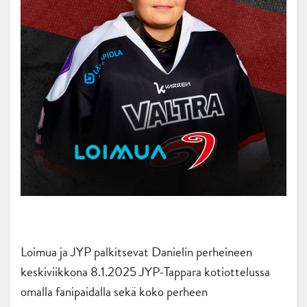
Loimua ja JYP palkitsevat Danielin perheineen
keskiviikkona 8.1.2025 JYP-Tappara kotiottelussa
omalla fanipaidalla sekä koko perheen