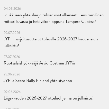
04.08.2026
Joukkueen yhteisharjoitukset ovat alkaneet – ensimmäinen
mittari luvassa jo heti viikonloppuna Tampere Cupissa!
29.07.2026
JYPin harjoitusottelut tulevalle 2026-2027 kaudelle on
julkaistu!
27.07.2026
Ruotsalaishyökkääjä Arvid Costmar JYPiin
25.06.2026
JYP ja Secto Rally Finland yhteistyöhön
02.06.2026
Liiga-kauden 2026-2027 otteluohjelma on julkaistu!