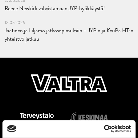
27.05.2026
Reece Newkirk vahvistamaan JYP-hyökkäystä!
18.05.2026
Jaatinen ja Liljamo jatkosopimuksiin – JYPin ja KeuPa HT:n
yhteistyö jatkuu