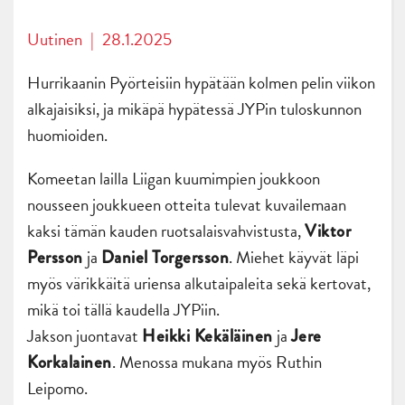
Uutinen
|
28.1.2025
Hurrikaanin Pyörteisiin hypätään kolmen pelin viikon
alkajaisiksi, ja mikäpä hypätessä JYPin tuloskunnon
huomioiden.
Komeetan lailla Liigan kuumimpien joukkoon
nousseen joukkueen otteita tulevat kuvailemaan
kaksi tämän kauden ruotsalaisvahvistusta,
Viktor
ja
. Miehet käyvät läpi
Persson
Daniel Torgersson
myös värikkäitä uriensa alkutaipaleita sekä kertovat,
mikä toi tällä kaudella JYPiin.
Jakson juontavat
ja
Heikki Kekäläinen
Jere
. Menossa mukana myös Ruthin
Korkalainen
Leipomo.