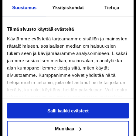
Suostumus
Yksityiskohdat
Tietoja
Tämä sivusto käyttää evästeitä
Käytämme evästeitä tarjoamamme sisällön ja mainosten
räätälöimiseen, sosiaalisen median ominaisuuksien
tukemiseen ja kävijämäärämme analysoimiseen. Lisäksi
jaamme sosiaalisen median, mainosalan ja analytiikka-
alan kumppaneillemme tietoja siitä, miten käytät
sivustoamme. Kumppanimme voivat yhdistää näitä
tietoja muihin tietoihin, joita olet antanut heille tai joita on
kerätty, kun olet käyttänyt heidän palvelujaan. Voit koska
tahansa kumota tai muuttaa suostumustasi evästeiden
käytöstä
Evästeet-sivultamme
.
Salli kaikki evästeet
Muokkaa