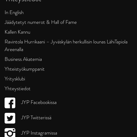
In English
Jäädytetyt numerot & Hall of Fame
Kallen Kannu
Ravintola Hurrikaani – Jyväskylän herkullisin lounas LähiTapiola
Areenalla
Business Akatemia
Yhteistyökumppanit
Yritysklubi
Yhteystiedot
JYP Facebookissa
JYP Twitterissä
JYP Instagramissa