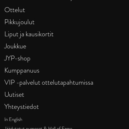
Ottelut
Pikkujoulut
Liput ja kausikortit
Joukkue
JYP-shop
Kumppanuus
VIP -palvelut ottelutapahtumissa
Uutiset
Yhteystiedot
In English
Jäädytetyt numerot & Hall of Fame