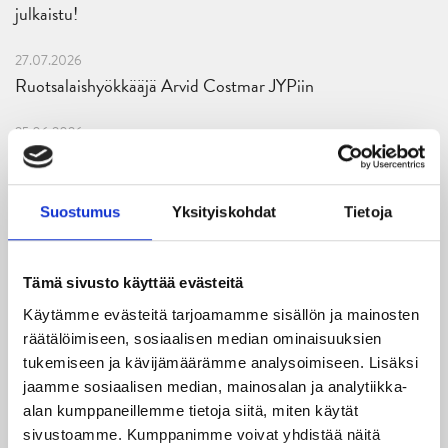
julkaistu!
27.07.2026
Ruotsalaishyökkääjä Arvid Costmar JYPiin
25.06.2026
JYP ja Secto Rally Finland yhteistyöhön
02.06.2026
Suostumus
Yksityiskohdat
Tietoja
Liiga-kauden 2026-2027 otteluohjelma on julkaistu!
27.05.2026
Tämä sivusto käyttää evästeitä
Reece Newkirk vahvistamaan JYP-hyökkäystä!
Käytämme evästeitä tarjoamamme sisällön ja mainosten
räätälöimiseen, sosiaalisen median ominaisuuksien
18.05.2026
tukemiseen ja kävijämäärämme analysoimiseen. Lisäksi
Jaatinen ja Liljamo jatkosopimuksiin – JYPin ja KeuPa HT:n
jaamme sosiaalisen median, mainosalan ja analytiikka-
yhteistyö jatkuu
alan kumppaneillemme tietoja siitä, miten käytät
sivustoamme. Kumppanimme voivat yhdistää näitä
14.05.2026