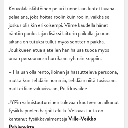
Kouvolalaislähtöinen peluri tunnetaan luotettavana
pelaajana, joka hoitaa roolin kuin roolin, vaikka se
joskus olisikin erikoisempi. Viime kaudella hänet
nähtiin puolustajan lisäksi laiturin paikalla, ja uran
aikana on tutuksi tullut myös sentterin paikka.
Joukkueen etua ajatellen hän haluaa tuoda myös
oman persoonansa hurrikaaniryhmän koppiin.
–
Haluan olla rento, iloinen ja hassutteleva persoona,
mutta kun tehdään hommia, tehdään niitä tosissaan,
muttei liian vakavissaan, Pulli kuvailee.
JYPin valmistautuminen tulevaan kauteen on alkanut
fysiikkapuolen harjoittelulla. Vetovastuuta on
kantanut fysiikkavalmentaja
Ville-Veikko
.
Pohjanvirta