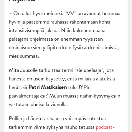
–
On ollut hyvä meininki. “VV” on avannut hommaa
hyvin ja pääsemme rauhassa rakentamaan kohti
intensiivisempää jaksoa. Näin kokeneempana
pelaajana ohjelmassa on enemmän fyysisten
ominaisuuksien ylläpitoa kuin fysiikan kehittämistä,
mies summaa.
Mitä Juusolle tarkoittaa termi “sielupelaaja”, jota
hänestä on usein käytetty, entä millaisia ajatuksia
herättää
tulo JYPin
Petri Matikaisen
päävalmentajaksi? Muun muassa näihin kysymyksiin
vastataan oheisella videolla.
Pulliin ja hänen tarinaansa voit myös tutustua
tarkemmin viime syksynä nauhoitetussa
podcast-