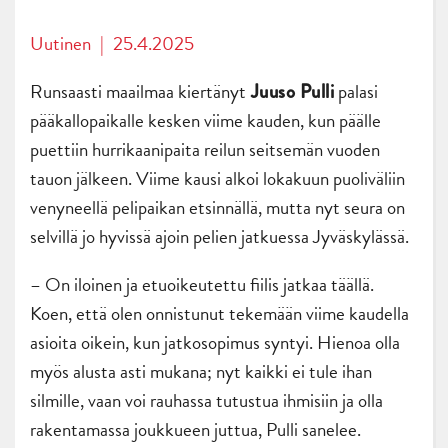
Uutinen
|
25.4.2025
Runsaasti maailmaa kiertänyt
palasi
Juuso Pulli
pääkallopaikalle kesken viime kauden, kun päälle
puettiin hurrikaanipaita reilun seitsemän vuoden
tauon jälkeen. Viime kausi alkoi lokakuun puoliväliin
venyneellä pelipaikan etsinnällä, mutta nyt seura on
selvillä jo hyvissä ajoin pelien jatkuessa Jyväskylässä.
–
On iloinen ja etuoikeutettu fiilis jatkaa täällä.
Koen, että olen onnistunut tekemään viime kaudella
asioita oikein, kun jatkosopimus syntyi. Hienoa olla
myös alusta asti mukana; nyt kaikki ei tule ihan
silmille, vaan voi rauhassa tutustua ihmisiin ja olla
rakentamassa joukkueen juttua, Pulli sanelee.