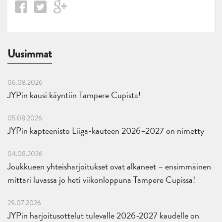
Uusimmat
06.08.2026
JYPin kausi käyntiin Tampere Cupista!
05.08.2026
JYPin kapteenisto Liiga-kauteen 2026–2027 on nimetty
04.08.2026
Joukkueen yhteisharjoitukset ovat alkaneet – ensimmäinen
mittari luvassa jo heti viikonloppuna Tampere Cupissa!
29.07.2026
JYPin harjoitusottelut tulevalle 2026-2027 kaudelle on