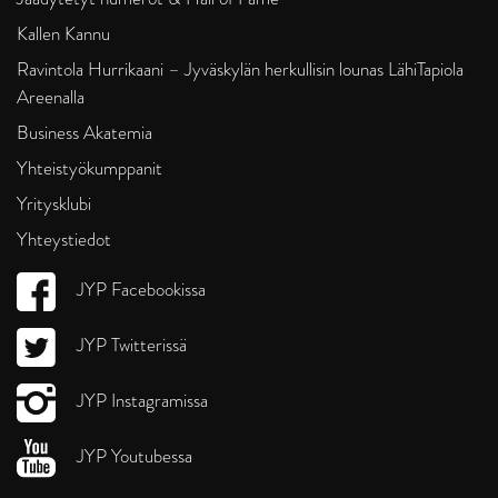
Kallen Kannu
Ravintola Hurrikaani – Jyväskylän herkullisin lounas LähiTapiola
Areenalla
Business Akatemia
Yhteistyökumppanit
Yritysklubi
Yhteystiedot
JYP Facebookissa
JYP Twitterissä
JYP Instagramissa
JYP Youtubessa