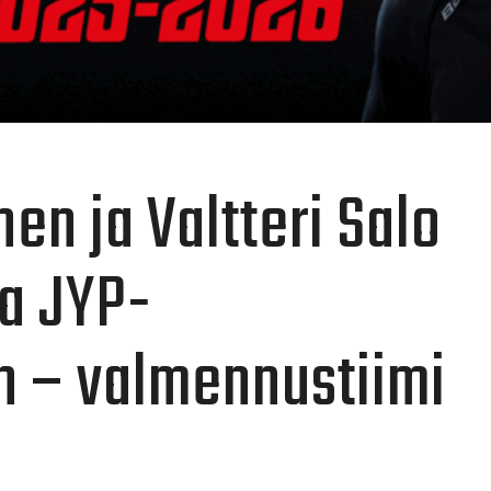
en ja Valtteri Salo
a JYP-
 – valmennustiimi