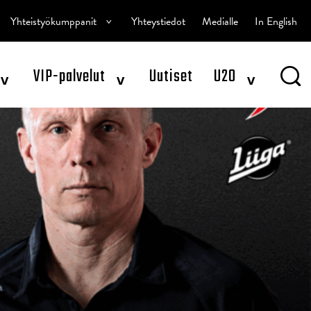
^
Yhteistyökumppanit
Yhteystiedot
Medialle
In English
^
^
^
VIP-palvelut
Uutiset
U20