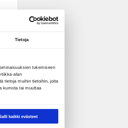
Tietoja
 ominaisuuksien tukemiseen
tiikka-alan
ietoja muihin tietoihin, joita
nsa kumota tai muuttaa
Salli kaikki evästeet