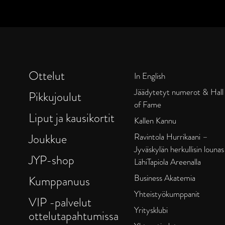
Ottelut
In English
Jäädytetyt numerot & Hall
Pikkujoulut
of Fame
Liput ja kausikortit
Kallen Kannu
Joukkue
Ravintola Hurrikaani –
Jyväskylän herkullisin lounas
JYP-shop
LähiTapiola Areenalla
Business Akatemia
Kumppanuus
Yhteistyökumppanit
VIP -palvelut
Yritysklubi
ottelutapahtumissa