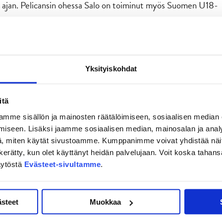
 ajan. Pelicansin ohessa Salo on toiminut myös Suomen U18-
tinen. Salon ja Pettisen sopimukset kattavat myös kauden
Yksityiskohdat
maalivahtivastaava
itä
e Pekkarisen rooliin tehdään muutoksia.
mme sisällön ja mainosten räätälöimiseen, sosiaalisen median
iseen. Lisäksi jaamme sosiaalisen median, mainosalan ja analy
alivahtivalmennuksesta ja samalla koko JYPin junioripuolen
, miten käytät sivustoamme. Kumppanimme voivat yhdistää näitä t
amisesta.
on kerätty, kun olet käyttänyt heidän palvelujaan. Voit koska taha
äytöstä
Evästeet-sivultamme
.
ästeet
Muokkaa