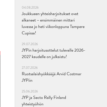
04.08.2026
Joukkueen yhteisharjoitukset ovat
alkaneet – ensimmäinen mittari
luvassa jo heti viikonloppuna Tampere
Cupissa!
29.07.2026
JYPin harjoitusottelut tulevalle 2026-
2027 kaudelle on julkaistu!
27.07.2026
Ruotsalaishyökkääjä Arvid Costmar
JYPiin
25.06.2026
JYP ja Secto Rally Finland
yhteistyöhön