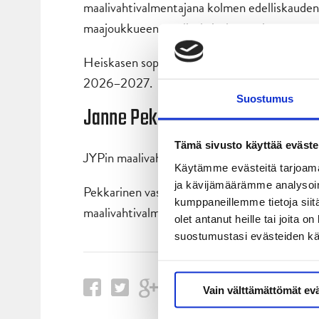
maalivahtivalmentajana kolmen edelliskauden
maajoukkueen maalivahtivalmentajana.
Heiskasen sopimus seuran kanssa on yksi vuo
2026–2027.
Suostumus
Janne Pekkarisesta junioreiden 
Tämä sivusto käyttää eväste
JYPin maalivahtivalmentajana toimineen Jann
Käytämme evästeitä tarjoama
ja kävijämäärämme analysoim
Pekkarinen vastaa jatkossa U20-joukkueen ma
kumppaneillemme tietoja siitä
maalivahtivalmennuksen linjaamisesta ja ohja
olet antanut heille tai joita 
suostumustasi evästeiden k
Vain välttämättömät ev