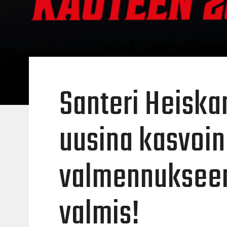
Santeri Heiskan
uusina kasvoin
valmennukseen
valmis!