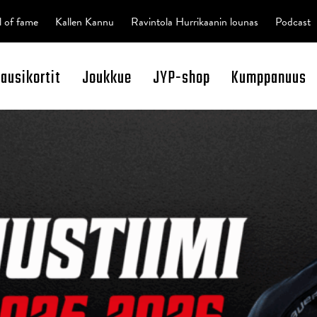
l of fame
Kallen Kannu
Ravintola Hurrikaanin lounas
Podcast
kausikortit
Joukkue
JYP-shop
Kumppanuus