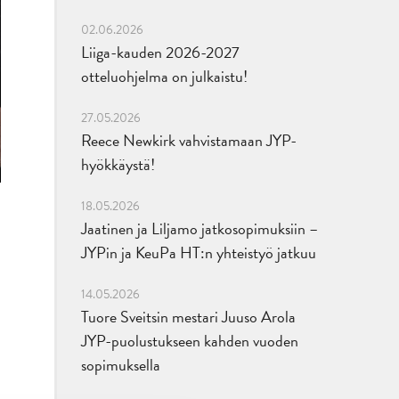
02.06.2026
Liiga-kauden 2026-2027
otteluohjelma on julkaistu!
27.05.2026
Reece Newkirk vahvistamaan JYP-
hyökkäystä!
18.05.2026
Jaatinen ja Liljamo jatkosopimuksiin –
JYPin ja KeuPa HT:n yhteistyö jatkuu
14.05.2026
Tuore Sveitsin mestari Juuso Arola
JYP-puolustukseen kahden vuoden
sopimuksella