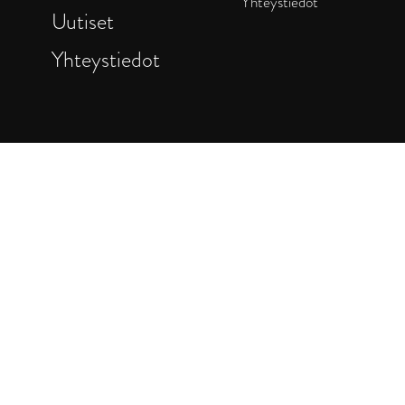
Yhteystiedot
Uutiset
Yhteystiedot