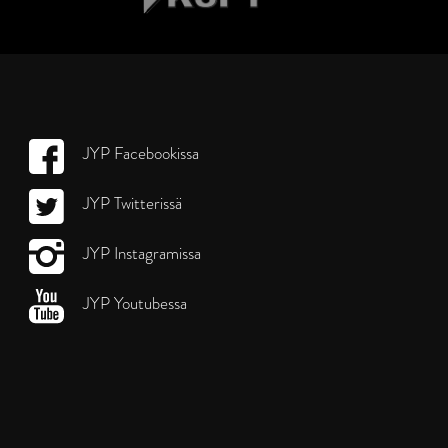
JYP Facebookissa
JYP Twitterissä
JYP Instagramissa
JYP Youtubessa