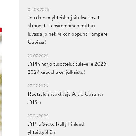
04.08.2026
Joukkueen yhteisharjoitukset ovat
alkaneet – ensimmäinen mittari
luvassa jo heti viikonloppuna Tampere
Cupissa!
29.07.2026
JYPin harjoitusottelut tulevalle 2026-
2027 kaudelle on julkaistu!
27.07.2026
Ruotsalaishyökkääjä Arvid Costmar
JYPiin
25.06.2026
JYP ja Secto Rally Finland
yhteistyöhön