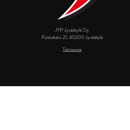
JYP Jyväskylä Oy
Puistokatu 21, 40200 Jyväskylä
Tietosuoja