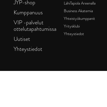
JYP-shop
LähiTapiola Areenalla
Business Akatemia
Kumppanuus
Yhteistyökumppanit
VIP -palvelut
Yritysklubi
ottelutapahtumissa
Yhteystiedot
Uutiset
Yhteystiedot