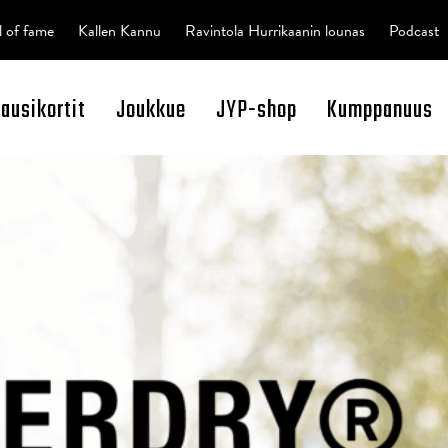
l of fame
Kallen Kannu
Ravintola Hurrikaanin lounas
Podcast
kausikortit
Joukkue
JYP-shop
Kumppanuus