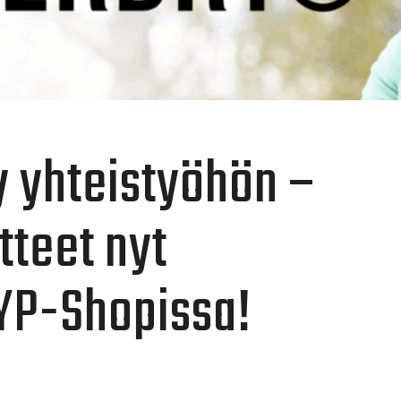
y yhteistyöhön –
tteet nyt
YP-Shopissa!