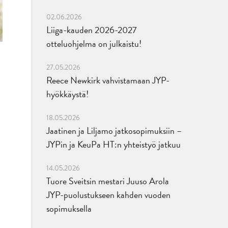
02.06.2026
Liiga-kauden 2026-2027
otteluohjelma on julkaistu!
27.05.2026
Reece Newkirk vahvistamaan JYP-
hyökkäystä!
18.05.2026
Jaatinen ja Liljamo jatkosopimuksiin –
JYPin ja KeuPa HT:n yhteistyö jatkuu
14.05.2026
Tuore Sveitsin mestari Juuso Arola
JYP-puolustukseen kahden vuoden
sopimuksella