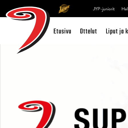
JYP-juniorit
Hal
Etusivu
Ottelut
Liput ja 
Open Search