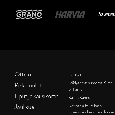
Ottelut
In English
Jäädytetyt numerot & Hall
Pikkujoulut
of Fame
Liput ja kausikortit
Kallen Kannu
Joukkue
Ravintola Hurrikaani –
Jyväskylän herkullisin lounas