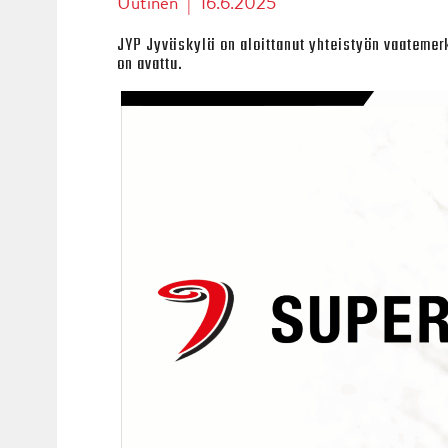
Uutinen
|
16.6.2025
JYP Jyväskylä on aloittanut yhteistyön vaateme
on avattu.