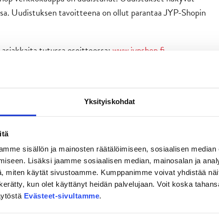
sa. Uudistuksen tavoitteena on ollut parantaa JYP-Shopin
siakkaita tutussa osoitteessa:
www.jypshop.fi
tumissa ja Ravintola Hurrikaanissa.
Yksityiskohdat
itä
mme sisällön ja mainosten räätälöimiseen, sosiaalisen median
iseen. Lisäksi jaamme sosiaalisen median, mainosalan ja analy
, miten käytät sivustoamme. Kumppanimme voivat yhdistää näitä t
on kerätty, kun olet käyttänyt heidän palvelujaan. Voit koska taha
äytöstä
Evästeet-sivultamme
.