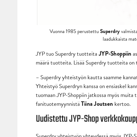
Vuonna 1985 perustettu
Superdry
valmista
laadukkaista mate
JYP tuo Superdry tuotteita
as
JYP-Shoppiin
määrä tuotteita. Lisää Superdry tuotteita on 
– Superdry yhteistyön kautta saamme kanna
Yhteistyö Superdryn kanssa on ensiaskel ka
tuomaan JYP-Shoppiin jatkossa myös muita tu
fanituotemyynnistä
kertoo.
Tiina Joutsen
Uudistettu JYP-Shop verkkokaup
Superdry yhteistyön yhteydessä myös JYP-S