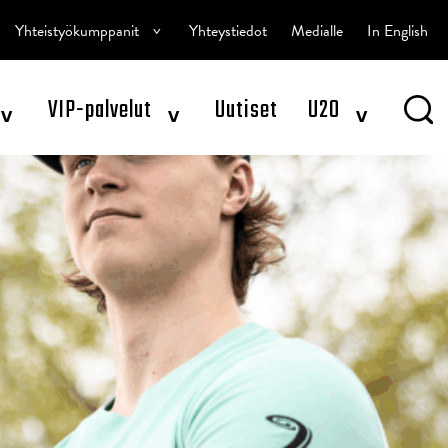
^
Yhteistyökumppanit
Yhteystiedot
Medialle
In English
^
^
^
VIP-palvelut
Uutiset
U20