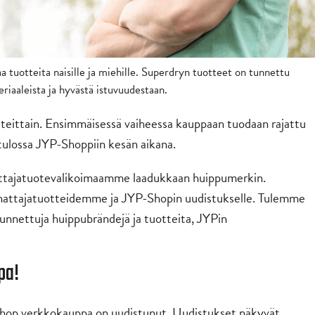
a tuotteita naisille ja miehille. Superdryn tuotteet on tunnettu
riaaleista ja hyvästä istuvuudestaan.
teittain. Ensimmäisessä vaiheessa kauppaan tuodaan rajattu
tulossa JYP-Shoppiin kesän aikana.
ttajatuotevalikoimaamme laadukkaan huippumerkin.
nnattajatuotteidemme ja JYP-Shopin uudistukselle. Tulemme
nnettuja huippubrändejä ja tuotteita, JYPin
pa!
hop verkkokauppa on uudistunut. Uudistukset näkyvät