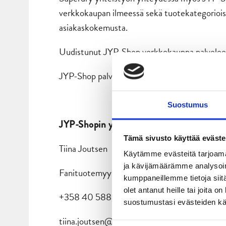
verkkokaupan ilmeessä sekä tuotekategoriois
asiakaskokemusta.
Uudistunut JYP-Shop verkkokauppa palvelee a
JYP-Shop palvelee edelleen myös ottelutapah
Suostumus
JYP-Shopin yhteystiedot:
Tämä sivusto käyttää eväste
Tiina Joutsen
Käytämme evästeitä tarjoama
ja kävijämäärämme analysoim
Fanituotemyynti
kumppaneillemme tietoja siitä
olet antanut heille tai joita 
+358 40 588 4353
suostumustasi evästeiden k
tiina.joutsen@jypliiga.fi