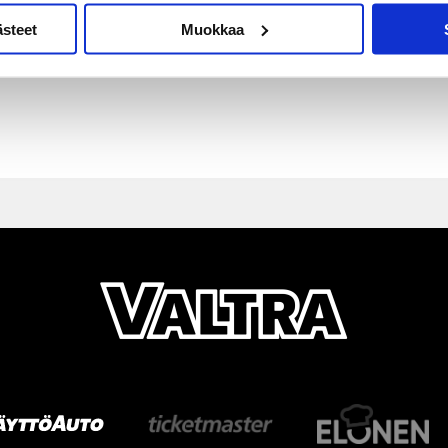
ästeet
Muokkaa