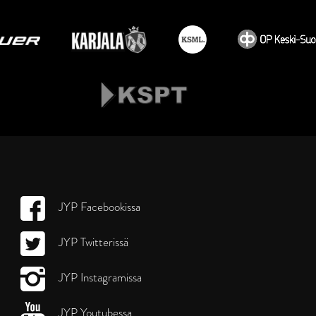
JYP Facebookissa
JYP Twitterissä
JYP Instagramissa
JYP Youtubessa