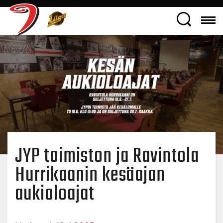
JYP toimiston ja Ravintola
Hurrikaanin kesäajan
aukioloajat