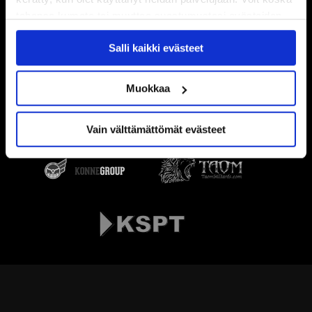
tahansa kumota tai muuttaa suostumustasi evästeiden
käytöstä
Evästeet-sivultamme
.
Salli kaikki evästeet
Muokkaa
Vain välttämättömät evästeet