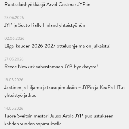
Ruotsalaishyökkääjä Arvid Costmar JYPiin
25.06.2026
JYP ja Secto Rally Finland yhteistyöhön
02.06.2026
Liiga-kauden 2026-2027 otteluohjelma on julkaistu!
27.05.2026
Reece Newkirk vahvistamaan JYP-hyökkäystä!
18.05.2026
Jaatinen ja Liljamo jatkosopimuksiin – JYPin ja KeuPa HT:n
yhteistyö jatkuu
14.05.2026
Tuore Sveitsin mestari Juuso Arola JYP-puolustukseen
kahden vuoden sopimuksella