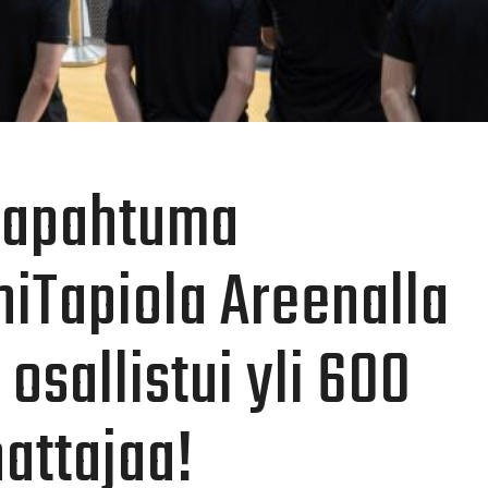
-tapahtuma
ähiTapiola Areenalla
osallistui yli 600
attajaa!