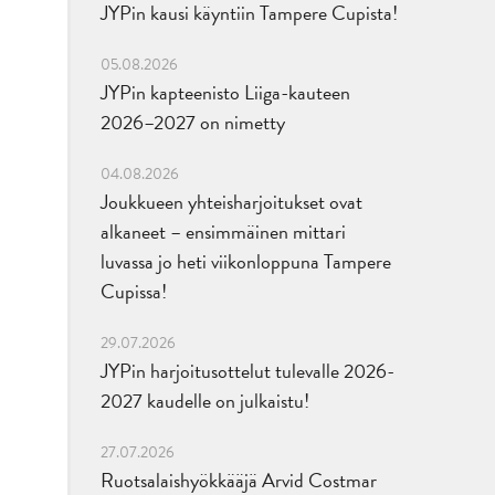
JYPin kausi käyntiin Tampere Cupista!
05.08.2026
JYPin kapteenisto Liiga-kauteen
2026–2027 on nimetty
04.08.2026
Joukkueen yhteisharjoitukset ovat
alkaneet – ensimmäinen mittari
luvassa jo heti viikonloppuna Tampere
Cupissa!
29.07.2026
JYPin harjoitusottelut tulevalle 2026-
2027 kaudelle on julkaistu!
27.07.2026
Ruotsalaishyökkääjä Arvid Costmar