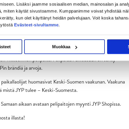
iseen. Lisäksi jaamme sosiaalisen median, mainosalan ja analy
, miten käytät sivustoamme. Kumppanimme voivat yhdistää näitä t
on kerätty, kun olet käyttänyt heidän palvelujaan. Voit koska taha
äytöstä
Evästeet-sivultamme
.
ästeet
Muokkaa
n viitteellinen pelipaita. Pelipaidan ulkoasuun on tehty
in brändiä ja arvoja.
 paikallaolijat huomasivat Keski-Suomen vaakunan. Vaakuna
itä mistä JYP tulee – Keski-Suomesta.
sa. Samaan aikaan avataan pelipaitojen myynti JYP Shopissa.
osta illasta!