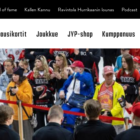
l of fame
Kallen Kannu
Ravintola Hurrikaanin lounas
Podcast
kausikortit
Joukkue
JYP-shop
Kumppanuus