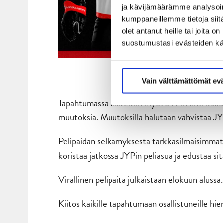
ja kävijämäärämme analysoim
kumppaneillemme tietoja siitä
olet antanut heille tai joita 
suostumustasi evästeiden k
Vain välttämättömät ev
Tapahtumassa esiteltiin myös JYPin ensi kaude
muutoksia. Muutoksilla halutaan vahvistaa JYP
Pelipaidan selkämyksestä tarkkasilmäisimmät
koristaa jatkossa JYPin peliasua ja edustaa s
Virallinen pelipaita julkaistaan elokuun alus
Kiitos kaikille tapahtumaan osallistuneille hien