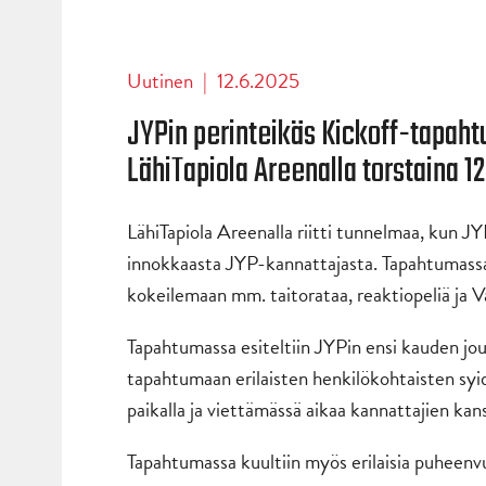
Uutinen
|
12.6.2025
JYPin perinteikäs
Kickoff
-tapaht
LähiTapiola Areenalla torstaina 1
LähiTapiola Areenalla riitti tunnelmaa, kun 
innokkaasta JYP-kannattajasta. Tapahtumassa p
kokeilemaan mm. taitorataa, reaktiopeliä ja Va
Tapahtumassa esiteltiin JYPin ensi kauden jou
tapahtumaan erilaisten henkilökohtaisten syi
paikalla ja viettämässä aikaa kannattajien kan
Tapahtumassa kuultiin myös erilaisia puheenv