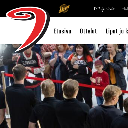
JYP-juniorit
Hal
Etusivu
Ottelut
Liput ja 
Open Search