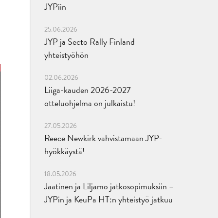
JYPiin
25.06.2026
JYP ja Secto Rally Finland
yhteistyöhön
02.06.2026
Liiga-kauden 2026-2027
otteluohjelma on julkaistu!
27.05.2026
Reece Newkirk vahvistamaan JYP-
hyökkäystä!
18.05.2026
Jaatinen ja Liljamo jatkosopimuksiin –
JYPin ja KeuPa HT:n yhteistyö jatkuu