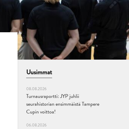
Uusimmat
08.08.2026
Turnausraportti: JYP juhlii
seurahistorian ensimmäistä Tampere
Cupin voittoa!
06.08.2026