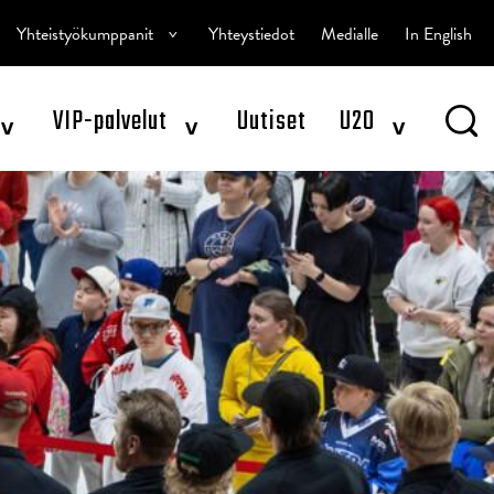
^
Yhteistyökumppanit
Yhteystiedot
Medialle
In English
^
^
^
VIP-palvelut
Uutiset
U20