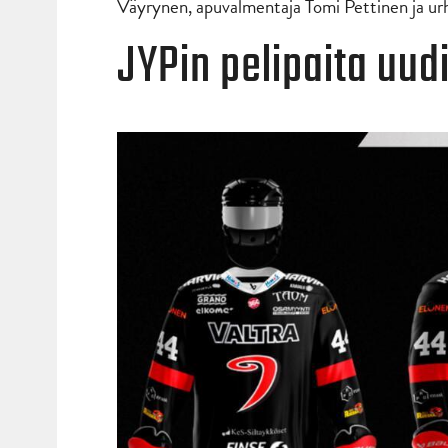
Väyrynen, apuvalmentaja Tomi Pettinen ja ur
JYPin pelipaita uud