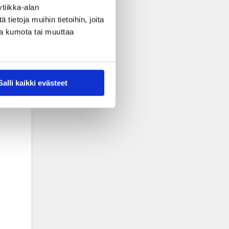
tiikka-alan
ietoja muihin tietoihin, joita
nsa kumota tai muuttaa
Salli kaikki evästeet