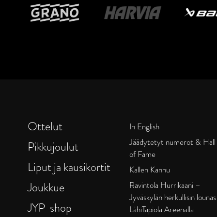
Ottelut
In English
Jäädytetyt numerot & Hall
Pikkujoulut
of Fame
Liput ja kausikortit
Kallen Kannu
Joukkue
Ravintola Hurrikaani –
Jyväskylän herkullisin lounas
JYP-shop
LähiTapiola Areenalla