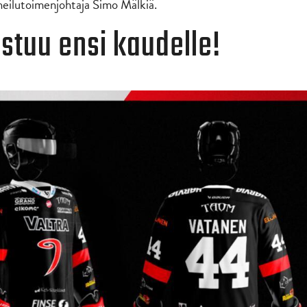
heilutoimenjohtaja Simo Mälkiä.
istuu ensi kaudelle!