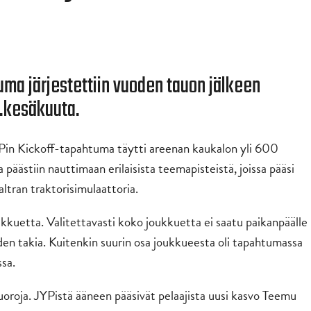
uma järjestettiin vuoden tauon jälkeen
2.kesäkuuta.
JYPin Kickoff-tapahtuma täytti areenan kaukalon yli 600
äästiin nauttimaan erilaisista teemapisteistä, joissa pääsi
ltran traktorisimulaattoria.
kkuetta. Valitettavasti koko joukkuetta ei saatu paikanpäälle
den takia. Kuitenkin suurin osa joukkueesta oli tapahtumassa
ssa.
uoroja. JYPistä ääneen pääsivät pelaajista uusi kasvo Teemu