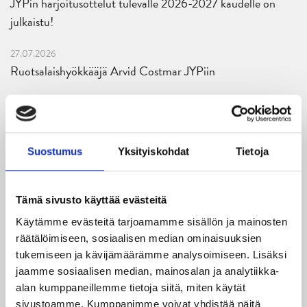
JYPin harjoitusottelut tulevalle 2026-2027 kaudelle on
julkaistu!
27.07.2026
Ruotsalaishyökkääjä Arvid Costmar JYPiin
25.06.2026
JYP ja Secto Rally Finland yhteistyöhön
Suostumus
Yksityiskohdat
Tietoja
02.06.2026
Liiga-kauden 2026-2027 otteluohjelma on julkaistu!
Tämä sivusto käyttää evästeitä
27.05.2026
Reece Newkirk vahvistamaan JYP-hyökkäystä!
Käytämme evästeitä tarjoamamme sisällön ja mainosten
räätälöimiseen, sosiaalisen median ominaisuuksien
18.05.2026
tukemiseen ja kävijämäärämme analysoimiseen. Lisäksi
Jaatinen ja Liljamo jatkosopimuksiin – JYPin ja KeuPa HT:n
jaamme sosiaalisen median, mainosalan ja analytiikka-
yhteistyö jatkuu
alan kumppaneillemme tietoja siitä, miten käytät
sivustoamme. Kumppanimme voivat yhdistää näitä