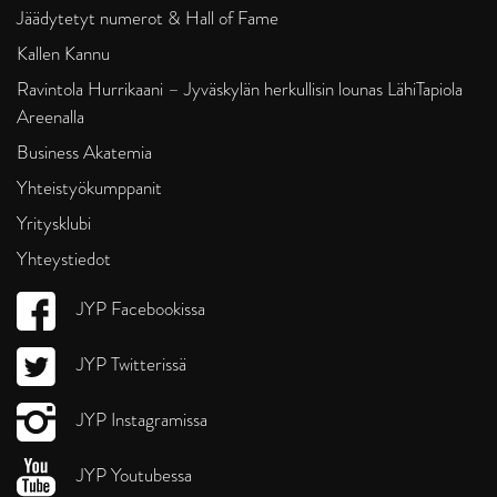
Jäädytetyt numerot & Hall of Fame
Kallen Kannu
Ravintola Hurrikaani – Jyväskylän herkullisin lounas LähiTapiola
Areenalla
Business Akatemia
Yhteistyökumppanit
Yritysklubi
Yhteystiedot
JYP Facebookissa
JYP Twitterissä
JYP Instagramissa
JYP Youtubessa