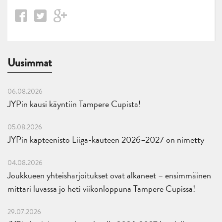
Uusimmat
06.08.2026
JYPin kausi käyntiin Tampere Cupista!
05.08.2026
JYPin kapteenisto Liiga-kauteen 2026–2027 on nimetty
04.08.2026
Joukkueen yhteisharjoitukset ovat alkaneet – ensimmäinen
mittari luvassa jo heti viikonloppuna Tampere Cupissa!
29.07.2026