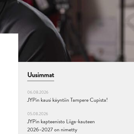
Uusimmat
06.08.2026
JYPin kausi käyntiin Tampere Cupista!
05.08.2026
JYPin kapteenisto Liiga-kauteen
2026–2027 on nimetty