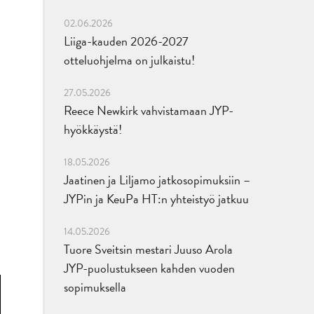
02.06.2026
Liiga-kauden 2026-2027
otteluohjelma on julkaistu!
27.05.2026
Reece Newkirk vahvistamaan JYP-
hyökkäystä!
18.05.2026
Jaatinen ja Liljamo jatkosopimuksiin –
JYPin ja KeuPa HT:n yhteistyö jatkuu
14.05.2026
Tuore Sveitsin mestari Juuso Arola
JYP-puolustukseen kahden vuoden
sopimuksella