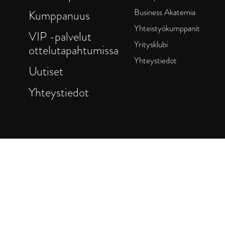
Business Akatemia
Kumppanuus
Yhteistyökumppanit
VIP -palvelut
Yritysklubi
ottelutapahtumissa
Yhteystiedot
Uutiset
Yhteystiedot