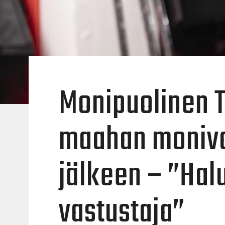
Monipuolinen T
maahan moniva
jälkeen – ”Hal
vastustaja”