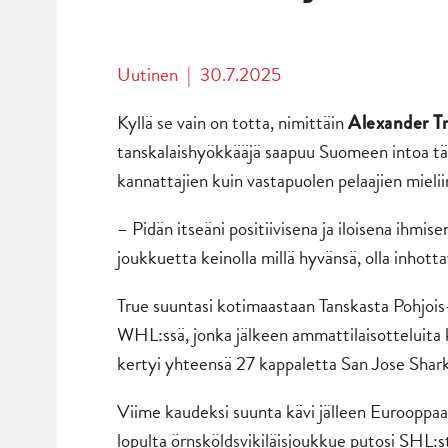
Uutinen
|
30.7.2025
Kyllä se vain on totta, nimittäin
Alexander T
tanskalaishyökkääjä saapuu Suomeen intoa täy
kannattajien kuin vastapuolen pelaajien mielii
– Pidän itseäni positiivisena ja iloisena ihmise
joukkuetta keinolla millä hyvänsä, olla inhotta
True suuntasi kotimaastaan Tanskasta Pohjois-
WHL:ssä, jonka jälkeen ammattilaisotteluita k
kertyi yhteensä 27 kappaletta San Jose Shark
Viime kaudeksi suunta kävi jälleen Eurooppaan
lopulta örnsköldsvikiläisjoukkue putosi SHL:s