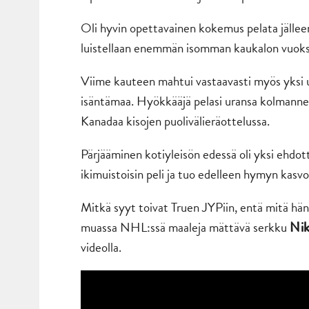
Oli hyvin opettavainen kokemus pelata jälleen 
luistellaan enemmän isomman kaukalon vuoksi. 
Viime kauteen mahtui vastaavasti myös yksi 
isäntämaa. Hyökkääjä pelasi uransa kolmannet
Kanadaa kisojen puolivälieräottelussa.
Pärjääminen kotiyleisön edessä oli yksi ehdot
ikimuistoisin peli ja tuo edelleen hymyn kasvo
Mitkä syyt toivat Truen JYPiin, entä mitä hä
muassa NHL:ssä maaleja mättävä serkku
Nik
videolla.