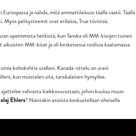
Euroopassa ja nähdä, mitä ammattilaisuus täällä vaatii. Täällä
Myös pelisysteemit ovat erilaisia, True tiivistää.
uran upeimmista hetkistä, kun Tanska oli MM-kisojen toinen
 aikuisten MM-kisat ja oli keskeisessä roolissa kaatamassa
tomia kohokohtia urallani. Kanada-ottelu on urani
illeni, kun muistelen sitä, tanskalainen hymyilee.
n ajattelee vahvasta kiekkosuvustaan, johon kuuluu muun
? Näistäkin asioista keskustellaan oheisella
olaj Ehlers