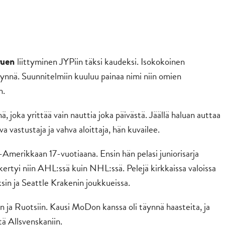
liittyminen JYPiin täksi kaudeksi. Isokokoinen
ruen
nnä. Suunnitelmiin kuuluu painaa nimi niin omien
n.
nä, joka yrittää vain nauttia joka päivästä. Jäällä haluan auttaa
va vastustaja ja vahva aloittaja, hän kuvailee.
Amerikkaan 17-vuotiaana. Ensin hän pelasi juniorisarja
ertyi niin AHL:ssä kuin NHL:ssä. Pelejä kirkkaissa valoissa
sin ja Seattle Krakenin joukkueissa.
 ja Ruotsiin. Kausi MoDon kanssa oli täynnä haasteita, ja
tä Allsvenskaniin.