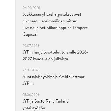
04.08.2026
Joukkueen yhteisharjoitukset ovat
alkaneet – ensimmäinen mittari
luvassa jo heti viikonloppuna Tampere
Cupissa!
29.07.2026
JYPin harjoitusottelut tulevalle 2026-
2027 kaudelle on julkaistu!
27.07.2026
Ruotsalaishyökkääjä Arvid Costmar
JYPiin
25.06.2026
JYP ja Secto Rally Finland
yhteistyöhön