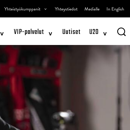
^
Yhteistyökumppanit
Yhteystiedot
Medialle
In English
^
^
^
VIP-palvelut
Uutiset
U20