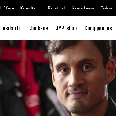
l of fame
Kallen Kannu
Ravintola Hurrikaanin lounas
Podcast
kausikortit
Joukkue
JYP-shop
Kumppanuus