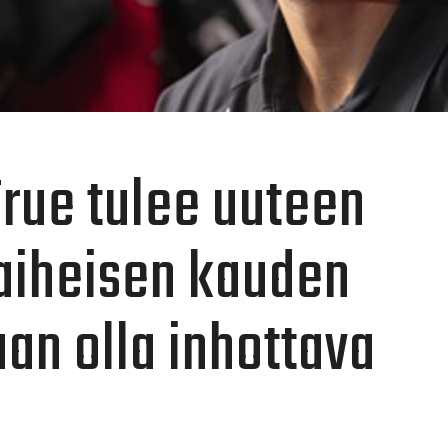
rue tulee uuteen
iheisen kauden
uan olla inhottava