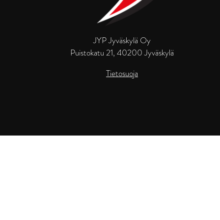
JYP Jyväskylä Oy
Puistokatu 21, 40200 Jyväskylä
Tietosuoja