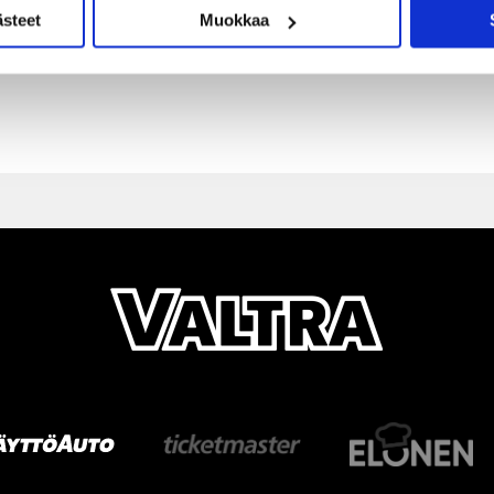
ästeet
Muokkaa