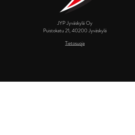
JYP Jyväskylä Oy
Puistokatu 21, 40200 Jyväskylä
Tietosuoja