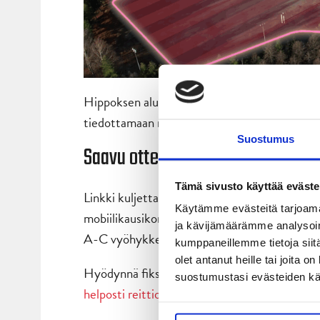
Hippoksen alueen pysäköintijärjestelyissä ta
tiedottamaan muutoksista ja niiden vaikutuk
Suostumus
Saavu ottelutapahtumaan helposti
Tämä sivusto käyttää eväste
Linkki kuljettaa JYPin kausikorttilaiset ympäri
Käytämme evästeitä tarjoama
mobiilikausikorttia näyttämällä voi matkustaa
ja kävijämäärämme analysoim
A-C vyöhykkeiden vuoroilla 2,5 tuntia ennen 
kumppaneillemme tietoja siitä
olet antanut heille tai joita 
Hyödynnä fiksu vaihtoehto ja hyppää Linkkiin
suostumustasi evästeiden k
helposti reittioppaasta
!