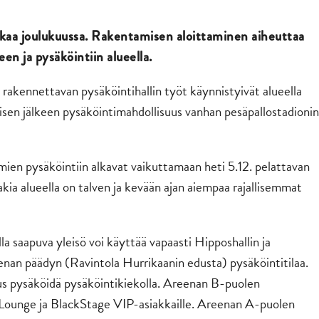
kaa
joulukuussa
. Rakentamisen aloittaminen aiheuttaa
en ja pysäköintiin alueella.
rakennettavan pysäköintihallin työt käynnistyivät alueella
sen jälkeen pysäköintimahdollisuus vanhan pesäpallostadionin
en pysäköintiin alkavat vaikuttamaan heti 5.12. pelattavan
a alueella on talven ja kevään ajan aiempaa rajallisemmat
a saapuva yleisö voi käyttää vapaasti Hipposhallin ja
nan päädyn (Ravintola Hurrikaanin edusta) pysäköintitilaa.
us pysäköidä pysäköintikiekolla. Areenan B-puolen
ckLounge ja BlackStage VIP-asiakkaille. Areenan A-puolen