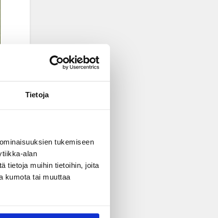
Tietoja
 ominaisuuksien tukemiseen
tiikka-alan
ietoja muihin tietoihin, joita
nsa kumota tai muuttaa