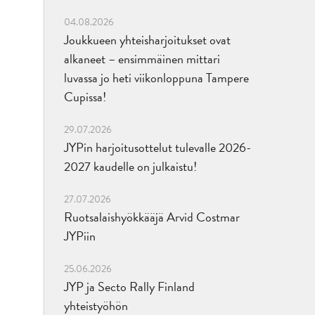
04.08.2026
Joukkueen yhteisharjoitukset ovat
alkaneet – ensimmäinen mittari
luvassa jo heti viikonloppuna Tampere
Cupissa!
29.07.2026
JYPin harjoitusottelut tulevalle 2026-
2027 kaudelle on julkaistu!
27.07.2026
Ruotsalaishyökkääjä Arvid Costmar
JYPiin
25.06.2026
JYP ja Secto Rally Finland
yhteistyöhön