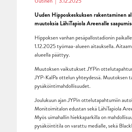
Uutinen
|
3.12.2025
Uuden Hippo
skeskuksen
rakentaminen al
muutoksia LähiTapiola Areenalle saapumise
Hippoksen vanhan pesäpallostadionin paikalle 
1.12.2025 työmaa-alueen aitauksella. Aitaami
alueella päättyy.
Muutoksen vaikutukset JYPin ottelutapahtumi
JYP-KalPa ottelun yhteydessä. Muutoksen taki
pysäköintimahdollisuudet.
Joulukuun ajan JYPin ottelutapahtumiin autoll
Monitoimitalon edustan sekä LähiTapiola Aree
Myös uimahallin hiekkaparkilla on mahdollisu
pysäköintitila on varattu medialle, sekä Bla