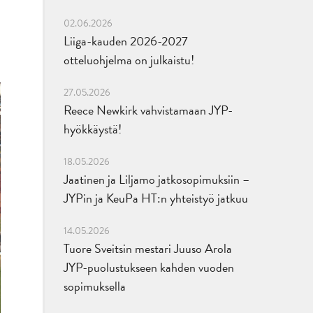
02.06.2026
Liiga-kauden 2026-2027
otteluohjelma on julkaistu!
27.05.2026
Reece Newkirk vahvistamaan JYP-
hyökkäystä!
18.05.2026
Jaatinen ja Liljamo jatkosopimuksiin –
JYPin ja KeuPa HT:n yhteistyö jatkuu
14.05.2026
Tuore Sveitsin mestari Juuso Arola
JYP-puolustukseen kahden vuoden
sopimuksella