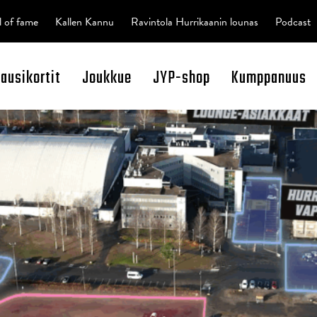
l of fame
Kallen Kannu
Ravintola Hurrikaanin lounas
Podcast
kausikortit
Joukkue
JYP-shop
Kumppanuus