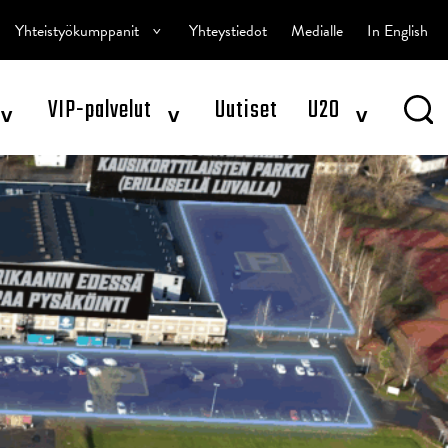
^
Yhteistyökumppanit
Yhteystiedot
Medialle
In English
^
^
^
VIP-palvelut
Uutiset
U20