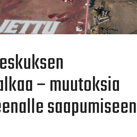
keskuksen
alkaa – muutoksia
eenalle saapumiseen