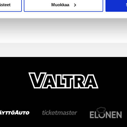
ästeet
Muokkaa