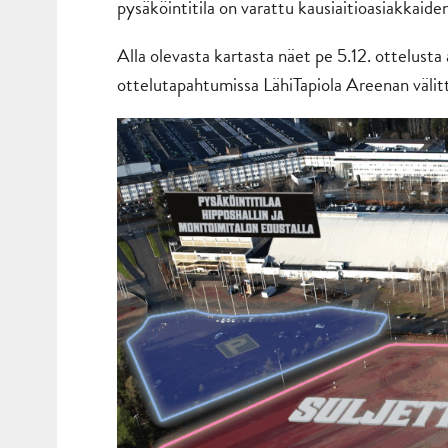
pysäköintitila on varattu kausiaitioasiakkaide
Alla olevasta kartasta näet pe 5.12. ottelusta 
ottelutapahtumissa LähiTapiola Areenan välit