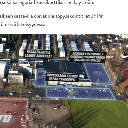
n sekä kategoria 1 kausikorttilaisten käyttöön.
alkaen saatavilla olevat yleisöpysäköintitilat JYPin
tömässä läheisyydessä.