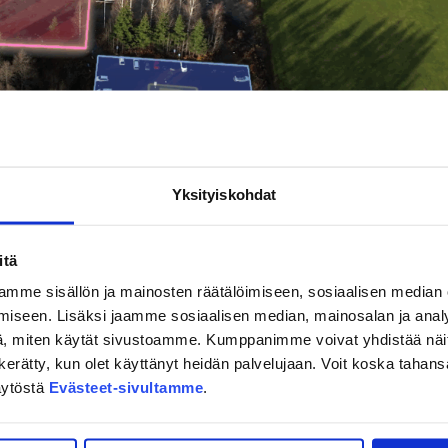
pahtuu lisää muutoksia joulukuun aikana. Tulemme
sista JYPin ottelutapahtumiin myöhemmin erikseen.
Yksityiskohdat
 Linkillä
itä
stöystävällisesti JYPin kotiotteluihin. Kausikorttia tai
mme sisällön ja mainosten räätälöimiseen, sosiaalisen median
 tuttuun tapaan kaikilla Jyväskylän seudun Linkki -liikenteen
iseen. Lisäksi jaamme sosiaalisen median, mainosalan ja analy
ottelua ja useamman tunnin vielä ottelun jälkeenkin.
, miten käytät sivustoamme. Kumppanimme voivat yhdistää näitä t
on kerätty, kun olet käyttänyt heidän palvelujaan. Voit koska taha
 matkustaessasi JYPin otteluihin.
Tarkista Linkin aikataulut
äytöstä
Evästeet-sivultamme
.