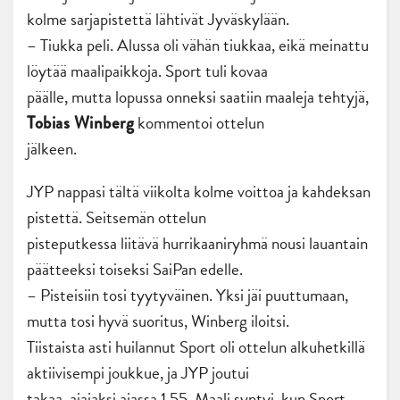
kolme sarjapistettä lähtivät Jyväskylään.
– Tiukka peli. Alussa oli vähän tiukkaa, eikä meinattu
löytää maalipaikkoja. Sport tuli kovaa
päälle, mutta lopussa onneksi saatiin maaleja tehtyjä,
kommentoi ottelun
Tobias Winberg
jälkeen.
JYP nappasi tältä viikolta kolme voittoa ja kahdeksan
pistettä. Seitsemän ottelun
pisteputkessa liitävä hurrikaaniryhmä nousi lauantain
päätteeksi toiseksi SaiPan edelle.
– Pisteisiin tosi tyytyväinen. Yksi jäi puuttumaan,
mutta tosi hyvä suoritus, Winberg iloitsi.
Tiistaista asti huilannut Sport oli ottelun alkuhetkillä
aktiivisempi joukkue, ja JYP joutui
takaa-ajajaksi ajassa 1.55. Maali syntyi, kun Sport