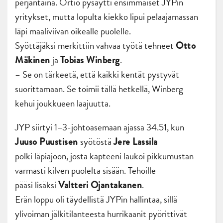
perjantaina. Ortio pysäytti ensimmäiset JYPin
yritykset, mutta lopulta kiekko lipui pelaajamassan
läpi maaliviivan oikealle puolelle.
Syöttäjäksi merkittiin vahvaa työtä tehneet
Otto
ja
.
Mäkinen
Tobias Winberg
– Se on tärkeetä, että kaikki kentät pystyvät
suorittamaan. Se toimii tällä hetkellä, Winberg
kehui joukkueen laajuutta.
JYP siirtyi 1–3-johtoasemaan ajassa 34.51, kun
syötöstä
Juuso Puustisen
Jere Lassila
polki läpiajoon, josta kapteeni laukoi pikkumustan
varmasti kilven puolelta sisään. Tehoille
pääsi lisäksi
.
Valtteri Ojantakanen
Erän loppu oli täydellistä JYPin hallintaa, sillä
ylivoiman jälkitilanteesta hurrikaanit pyörittivät