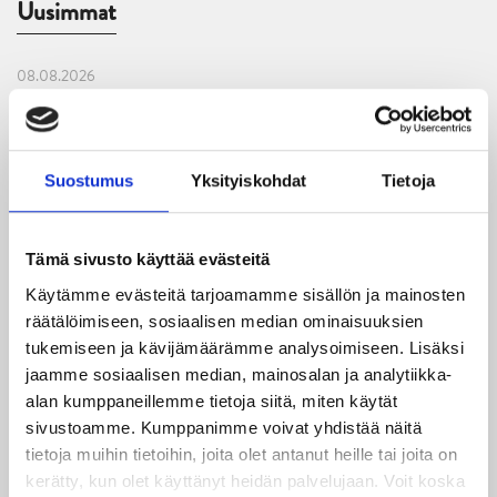
Uusimmat
08.08.2026
Turnausraportti: JYP juhlii seurahistorian ensimmäistä
Tampere Cupin voittoa!
Suostumus
Yksityiskohdat
Tietoja
06.08.2026
JYPin kausi käyntiin Tampere Cupista!
Tämä sivusto käyttää evästeitä
05.08.2026
JYPin kapteenisto Liiga-kauteen 2026–2027 on nimetty
Käytämme evästeitä tarjoamamme sisällön ja mainosten
räätälöimiseen, sosiaalisen median ominaisuuksien
04.08.2026
tukemiseen ja kävijämäärämme analysoimiseen. Lisäksi
Joukkueen yhteisharjoitukset ovat alkaneet – ensimmäinen
jaamme sosiaalisen median, mainosalan ja analytiikka-
mittari luvassa jo heti viikonloppuna Tampere Cupissa!
alan kumppaneillemme tietoja siitä, miten käytät
sivustoamme. Kumppanimme voivat yhdistää näitä
29.07.2026
tietoja muihin tietoihin, joita olet antanut heille tai joita on
JYPin harjoitusottelut tulevalle 2026-2027 kaudelle on
kerätty, kun olet käyttänyt heidän palvelujaan. Voit koska