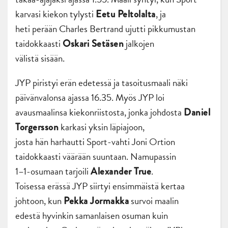
karvasi kiekon tylysti
, ja
Eetu Peltolalta
heti perään Charles Bertrand ujutti pikkumustan
taidokkaasti
jalkojen
Oskari Setäsen
välistä sisään.
JYP piristyi erän edetessä ja tasoitusmaali näki
päivänvalonsa ajassa 16.35. Myös JYP loi
avausmaalinsa kiekonriistosta, jonka johdosta
Daniel
karkasi yksin läpiajoon,
Torgersson
josta hän harhautti Sport-vahti Joni Ortion
taidokkaasti väärään suuntaan. Namupassin
1–1-osumaan tarjoili
.
Alexander True
Toisessa erässä JYP siirtyi ensimmäistä kertaa
johtoon, kun
survoi maalin
Pekka Jormakka
edestä hyvinkin samanlaisen osuman kuin