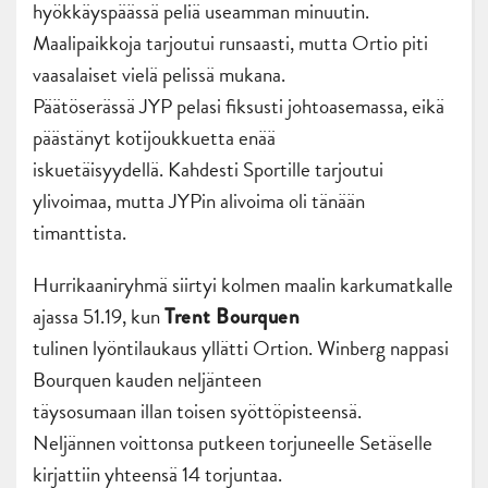
hyökkäyspäässä peliä useamman minuutin.
Maalipaikkoja tarjoutui runsaasti, mutta Ortio piti
vaasalaiset vielä pelissä mukana.
Päätöserässä JYP pelasi fiksusti johtoasemassa, eikä
päästänyt kotijoukkuetta enää
iskuetäisyydellä. Kahdesti Sportille tarjoutui
ylivoimaa, mutta JYPin alivoima oli tänään
timanttista.
Hurrikaaniryhmä siirtyi kolmen maalin karkumatkalle
ajassa 51.19, kun
Trent Bourquen
tulinen lyöntilaukaus yllätti Ortion. Winberg nappasi
Bourquen kauden neljänteen
täysosumaan illan toisen syöttöpisteensä.
Neljännen voittonsa putkeen torjuneelle Setäselle
kirjattiin yhteensä 14 torjuntaa.