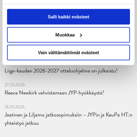
tahansa kumota tai muuttaa suostumustasi evästeiden
julkaistu!
käytöstä
Evästeet-sivultamme
.
Salli kaikki evästeet
27.07.2026
Ruotsalaishyökkääjä Arvid Costmar JYPiin
Muokkaa
25.06.2026
JYP ja Secto Rally Finland yhteistyöhön
Vain välttämättömät evästeet
02.06.2026
Liiga-kauden 2026-2027 otteluohjelma on julkaistu!
27.05.2026
Reece Newkirk vahvistamaan JYP-hyökkäystä!
18.05.2026
Jaatinen ja Liljamo jatkosopimuksiin – JYPin ja KeuPa HT:n
yhteistyö jatkuu