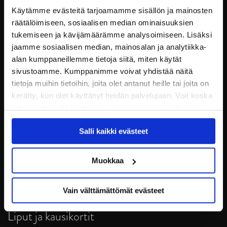
Käytämme evästeitä tarjoamamme sisällön ja mainosten
räätälöimiseen, sosiaalisen median ominaisuuksien
tukemiseen ja kävijämäärämme analysoimiseen. Lisäksi
jaamme sosiaalisen median, mainosalan ja analytiikka-
alan kumppaneillemme tietoja siitä, miten käytät
sivustoamme. Kumppanimme voivat yhdistää näitä
tietoja muihin tietoihin, joita olet antanut heille tai joita on
kerätty, kun olet käyttänyt heidän palvelujaan. Voit koska
tahansa kumota tai muuttaa suostumustasi evästeiden
JYP Jyväskylä Oy
käytöstä
Evästeet-sivultamme
.
Puistokatu 21, 40200 Jyväskylä
Salli kaikki evästeet
Tietosuoja
Muokkaa
Ottelut
Vain välttämättömät evästeet
Pikkujoulut
Liput ja kausikortit