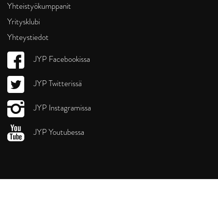
Yhteistyökumppanit
Yritysklubi
Yhteystiedot
JYP Facebookissa
JYP Twitterissä
JYP Instagramissa
JYP Youtubessa