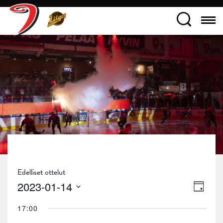
Edelliset ottelut
Näky
Tapa
2023-01-14
Päivä
navig
Views
Valitse
17:00
päivä.
Navig