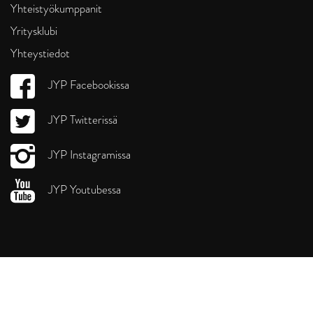
Yhteistyökumppanit
Yritysklubi
Yhteystiedot
JYP Facebookissa
JYP Twitterissä
JYP Instagramissa
JYP Youtubessa