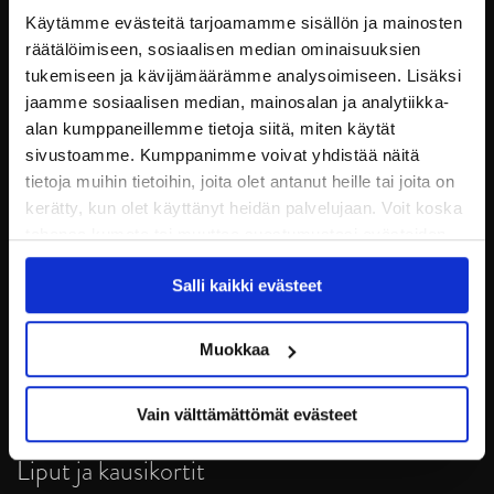
Käytämme evästeitä tarjoamamme sisällön ja mainosten
räätälöimiseen, sosiaalisen median ominaisuuksien
tukemiseen ja kävijämäärämme analysoimiseen. Lisäksi
jaamme sosiaalisen median, mainosalan ja analytiikka-
alan kumppaneillemme tietoja siitä, miten käytät
sivustoamme. Kumppanimme voivat yhdistää näitä
tietoja muihin tietoihin, joita olet antanut heille tai joita on
kerätty, kun olet käyttänyt heidän palvelujaan. Voit koska
tahansa kumota tai muuttaa suostumustasi evästeiden
JYP Jyväskylä Oy
käytöstä
Evästeet-sivultamme
.
Puistokatu 21, 40200 Jyväskylä
Salli kaikki evästeet
Tietosuoja
Muokkaa
Ottelut
Vain välttämättömät evästeet
Pikkujoulut
Liput ja kausikortit