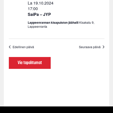
La 19.10.2024
17:00
SaiPa – JYP
Lappeenrannan kisapuiston jäähalli
Kisakatu 9,
Lappeenranta
Edellinen päivä
Seuraava päivä
Vie tapahtumat