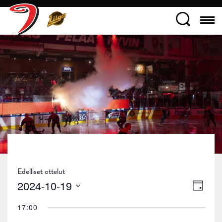
Edelliset ottelut
Näky
Tapa
2024-10-19
Päivä
navig
Views
Valitse
17:00
päivä.
Navig