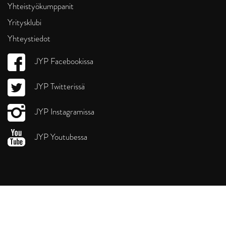
Yhteistyökumppanit
Yritysklubi
Yhteystiedot
JYP Facebookissa
JYP Twitterissä
JYP Instagramissa
JYP Youtubessa