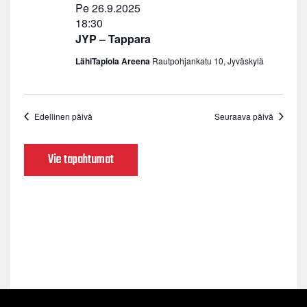
Pe 26.9.2025
18:30
JYP – Tappara
LähiTapiola Areena
Rautpohjankatu 10, Jyväskylä
Edellinen päivä
Seuraava päivä
Vie tapahtumat