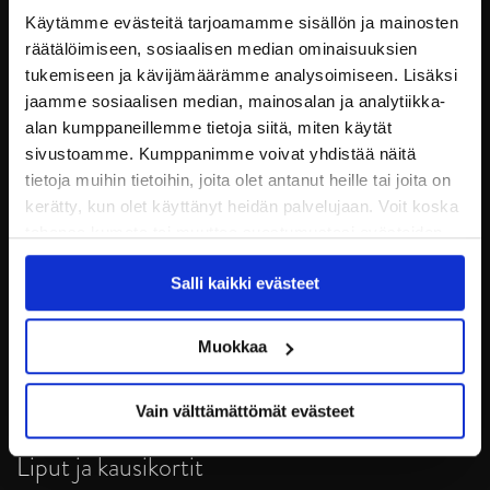
Käytämme evästeitä tarjoamamme sisällön ja mainosten
räätälöimiseen, sosiaalisen median ominaisuuksien
tukemiseen ja kävijämäärämme analysoimiseen. Lisäksi
jaamme sosiaalisen median, mainosalan ja analytiikka-
alan kumppaneillemme tietoja siitä, miten käytät
sivustoamme. Kumppanimme voivat yhdistää näitä
tietoja muihin tietoihin, joita olet antanut heille tai joita on
kerätty, kun olet käyttänyt heidän palvelujaan. Voit koska
tahansa kumota tai muuttaa suostumustasi evästeiden
JYP Jyväskylä Oy
käytöstä
Evästeet-sivultamme
.
Puistokatu 21, 40200 Jyväskylä
Salli kaikki evästeet
Tietosuoja
Muokkaa
Ottelut
Vain välttämättömät evästeet
Pikkujoulut
Liput ja kausikortit