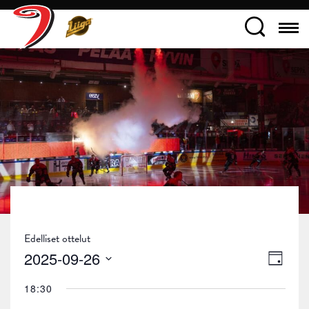
Edelliset ottelut
Näky
Tapa
2025-09-26
Päivä
navig
Views
Valitse
18:30
päivä.
Navig