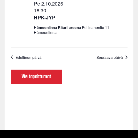
Pe 2.10.2026
18:30
HPK-JYP
Hämeenlinna Ritari-areena
Poltinahontie 11,
Hämeenlinna
Edellinen päivä
Seuraava päivä
Vie tapahtumat