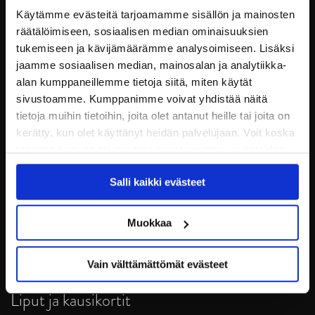
Käytämme evästeitä tarjoamamme sisällön ja mainosten
räätälöimiseen, sosiaalisen median ominaisuuksien
tukemiseen ja kävijämäärämme analysoimiseen. Lisäksi
jaamme sosiaalisen median, mainosalan ja analytiikka-
alan kumppaneillemme tietoja siitä, miten käytät
sivustoamme. Kumppanimme voivat yhdistää näitä
tietoja muihin tietoihin, joita olet antanut heille tai joita on
kerätty, kun olet käyttänyt heidän palvelujaan. Voit koska
tahansa kumota tai muuttaa suostumustasi evästeiden
JYP Jyväskylä Oy
käytöstä
Evästeet-sivultamme
.
Puistokatu 21, 40200 Jyväskylä
Salli kaikki evästeet
Tietosuoja
Muokkaa
Ottelut
Vain välttämättömät evästeet
Pikkujoulut
Liput ja kausikortit