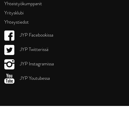
Yhteistyökumppanit
Yritysklubi
Yhteystiedot
JYP Facebookissa
JYP Twitterissä
JYP Instagramissa
JYP Youtubessa