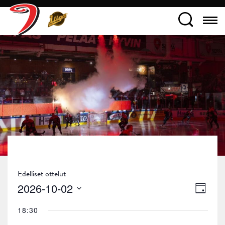
Edelliset ottelut
Näky
Tapa
2026-10-02
Päivä
navig
Views
Valitse
18:30
päivä.
Navig