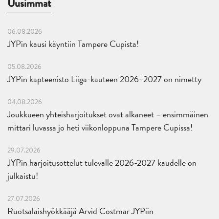
Uusimmat
06.08.2026
JYPin kausi käyntiin Tampere Cupista!
05.08.2026
JYPin kapteenisto Liiga-kauteen 2026–2027 on nimetty
04.08.2026
Joukkueen yhteisharjoitukset ovat alkaneet – ensimmäinen
mittari luvassa jo heti viikonloppuna Tampere Cupissa!
29.07.2026
JYPin harjoitusottelut tulevalle 2026-2027 kaudelle on
julkaistu!
27.07.2026
Ruotsalaishyökkääjä Arvid Costmar JYPiin