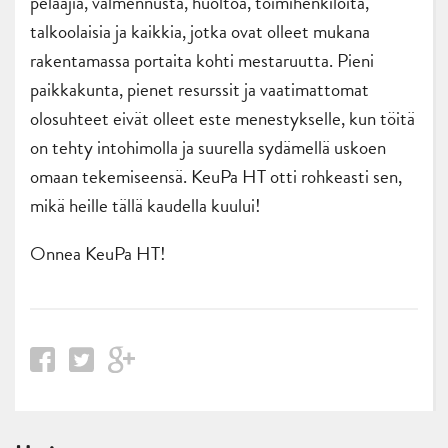
pelaajia, valmennusta, huoltoa, toimihenkilöitä,
talkoolaisia ja kaikkia, jotka ovat olleet mukana
rakentamassa portaita kohti mestaruutta. Pieni
paikkakunta, pienet resurssit ja vaatimattomat
olosuhteet eivät olleet este menestykselle, kun töitä
on tehty intohimolla ja suurella sydämellä uskoen
omaan tekemiseensä. KeuPa HT otti rohkeasti sen,
mikä heille tällä kaudella kuului!
Onnea KeuPa HT!