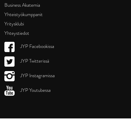
Business Akatemia
Yhteistyökumppanit
Yritysklubi
Yhteystiedot
JYP Facebookissa
JYP Twitterissä
JYP Instagramissa
JYP Youtubessa