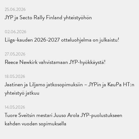
25.06.2026
JYP ja Secto Rally Finland yhteistyöhön
02.06.2026
Liiga-kauden 2026-2027 otteluohjelma on julkaistu!
27.05.2026
Reece Newkirk vahvistamaan JYP-hyökkäystä!
18.05.2026
Jaatinen ja Liljamo jatkosopimuksiin – JYPin ja KeuPa HT:n
yhteistyö jatkuu
14.05.2026
Tuore Sveitsin mestari Juuso Arola JYP-puolustukseen
kahden vuoden sopimuksella