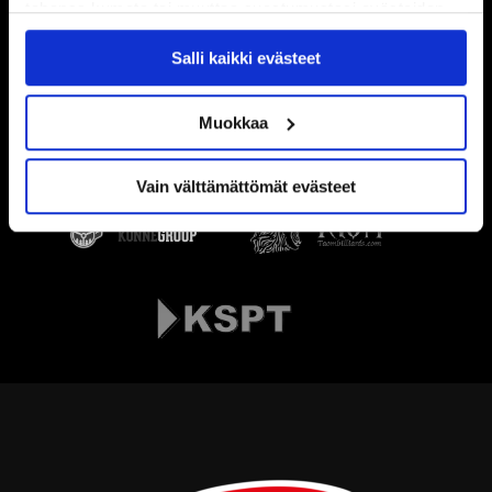
tahansa kumota tai muuttaa suostumustasi evästeiden
käytöstä
Evästeet-sivultamme
.
Salli kaikki evästeet
Muokkaa
Vain välttämättömät evästeet