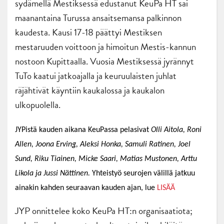
sydämellä Mestiksessä edustanut KeuPa HT sai
maanantaina Turussa ansaitsemansa palkinnon
kaudesta. Kausi 17-18 päättyi Mestiksen
mestaruuden voittoon ja himoitun Mestis-kannun
nostoon Kupittaalla. Vuosia Mestiksessä jyrännyt
TuTo kaatui jatkoajalla ja keuruulaisten juhlat
räjähtivät käyntiin kaukalossa ja kaukalon
ulkopuolella.
JYPistä kauden aikana KeuPassa pelasivat
Olli Aitola, Roni
Allen, Joona Erving, Aleksi Honka, Samuli Ratinen, Joel
Sund, Riku Tiainen, Micke Saari, Matias Mustonen, Arttu
Likola ja Jussi Nättinen.
Yhteistyö seurojen välillä jatkuu
ainakin kahden seuraavan kauden ajan, lue
LISÄÄ
JYP onnittelee koko KeuPa HT:n organisaatiota;