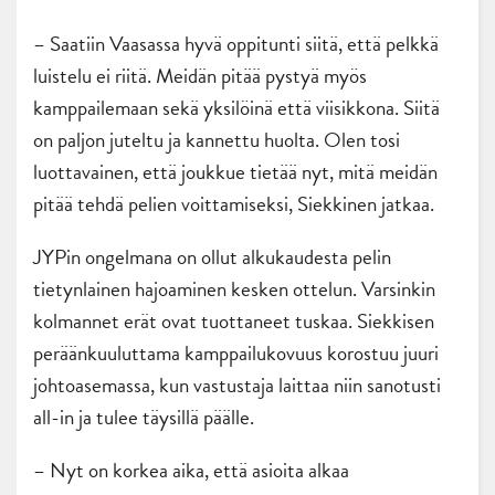
– Saatiin Vaasassa hyvä oppitunti siitä, että pelkkä
luistelu ei riitä. Meidän pitää pystyä myös
kamppailemaan sekä yksilöinä että viisikkona. Siitä
on paljon juteltu ja kannettu huolta. Olen tosi
luottavainen, että joukkue tietää nyt, mitä meidän
pitää tehdä pelien voittamiseksi, Siekkinen jatkaa.
JYPin ongelmana on ollut alkukaudesta pelin
tietynlainen hajoaminen kesken ottelun. Varsinkin
kolmannet erät ovat tuottaneet tuskaa. Siekkisen
peräänkuuluttama kamppailukovuus korostuu juuri
johtoasemassa, kun vastustaja laittaa niin sanotusti
all-in ja tulee täysillä päälle.
– Nyt on korkea aika, että asioita alkaa