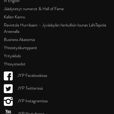
In English
Jäädytetyt numerot & Hall of Fame
Kallen Kannu
Ravintola Hurrikaani – Jyväskylän herkullisin lounas LähiTapiola
Areenalla
Business Akatemia
Yhteistyökumppanit
Yritysklubi
Yhteystiedot
JYP Facebookissa
JYP Twitterissä
JYP Instagramissa
JYP Youtubessa