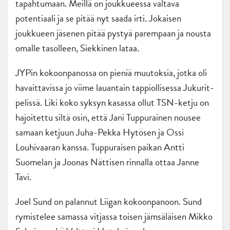
tapahtumaan. Meillä on joukkueessa valtava
potentiaali ja se pitää nyt saada irti. Jokaisen
joukkueen jäsenen pitää pystyä parempaan ja nousta
omalle tasolleen, Siekkinen lataa.
JYPin kokoonpanossa on pieniä muutoksia, jotka oli
havaittavissa jo viime lauantain tappiollisessa Jukurit-
pelissä. Liki koko syksyn kasassa ollut TSN-ketju on
hajoitettu siltä osin, että Jani Tuppurainen nousee
samaan ketjuun Juha-Pekka Hytösen ja Ossi
Louhivaaran kanssa. Tuppuraisen paikan Antti
Suomelan ja Joonas Nättisen rinnalla ottaa Janne
Tavi.
Joel Sund on palannut Liigan kokoonpanoon. Sund
rymistelee samassa vitjassa toisen jämsäläisen Mikko