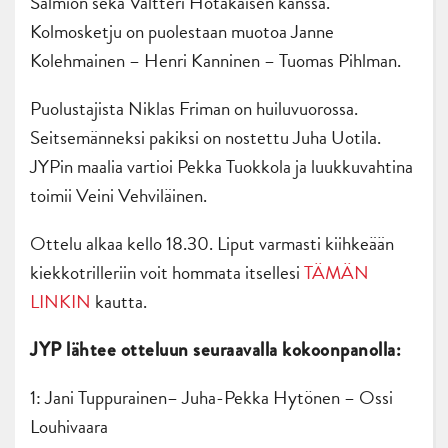
Salmion sekä Valtteri Hotakaisen kanssa.
Kolmosketju on puolestaan muotoa Janne
Kolehmainen – Henri Kanninen – Tuomas Pihlman.
Puolustajista Niklas Friman on huiluvuorossa.
Seitsemänneksi pakiksi on nostettu Juha Uotila.
JYPin maalia vartioi Pekka Tuokkola ja luukkuvahtina
toimii Veini Vehviläinen.
Ottelu alkaa kello 18.30. Liput varmasti kiihkeään
kiekkotrilleriin voit hommata itsellesi
TÄMÄN
LINKIN
kautta.
JYP lähtee otteluun seuraavalla kokoonpanolla:
1: Jani Tuppurainen– Juha-Pekka Hytönen – Ossi
Louhivaara