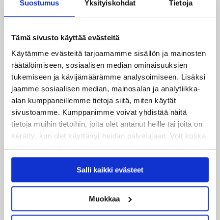
Suostumus
Yksityiskohdat
Tietoja
Joukkueen yhteisharjoitukset ovat alkaneet – ensimmäinen
mittari luvassa jo heti viikonloppuna Tampere Cupissa!
Tämä sivusto käyttää evästeitä
29.07.2026
Käytämme evästeitä tarjoamamme sisällön ja mainosten
JYPin harjoitusottelut tulevalle 2026-2027 kaudelle on
räätälöimiseen, sosiaalisen median ominaisuuksien
julkaistu!
tukemiseen ja kävijämäärämme analysoimiseen. Lisäksi
jaamme sosiaalisen median, mainosalan ja analytiikka-
27.07.2026
alan kumppaneillemme tietoja siitä, miten käytät
Ruotsalaishyökkääjä Arvid Costmar JYPiin
sivustoamme. Kumppanimme voivat yhdistää näitä
tietoja muihin tietoihin, joita olet antanut heille tai joita on
25.06.2026
kerätty, kun olet käyttänyt heidän palvelujaan. Voit koska
JYP ja Secto Rally Finland yhteistyöhön
tahansa kumota tai muuttaa suostumustasi evästeiden
käytöstä
Evästeet-sivultamme
.
02.06.2026
Salli kaikki evästeet
Liiga-kauden 2026-2027 otteluohjelma on julkaistu!
Muokkaa
27.05.2026
Reece Newkirk vahvistamaan JYP-hyökkäystä!