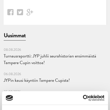
Uusimmat
08.08.2026
Turnausraportti: JYP juhlii seurahistorian ensimmäistä
Tampere Cupin voittoa!
06.08.2026
JYPin kausi käyntiin Tampere Cupista!
05.08.2026
JYPin kapteenisto Liiga-kauteen 2026–2027 on nimetty
04.08.2026