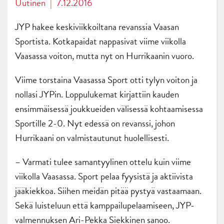
Uutinen
|
7.12.2016
JYP hakee keskiviikkoiltana revanssia Vaasan
Sportista. Kotkapaidat nappasivat viime viikolla
Vaasassa voiton, mutta nyt on Hurrikaanin vuoro.
Viime torstaina Vaasassa Sport otti tylyn voiton ja
nollasi JYPin. Loppulukemat kirjattiin kauden
ensimmäisessä joukkueiden välisessä kohtaamisessa
Sportille 2-0. Nyt edessä on revanssi, johon
Hurrikaani on valmistautunut huolellisesti.
– Varmati tulee samantyylinen ottelu kuin viime
viikolla Vaasassa. Sport pelaa fyysistä ja aktiivista
jääkiekkoa. Siihen meidän pitää pystyä vastaamaan.
Sekä luisteluun että kamppailupelaamiseen, JYP-
valmennuksen Ari-Pekka Siekkinen sanoo.