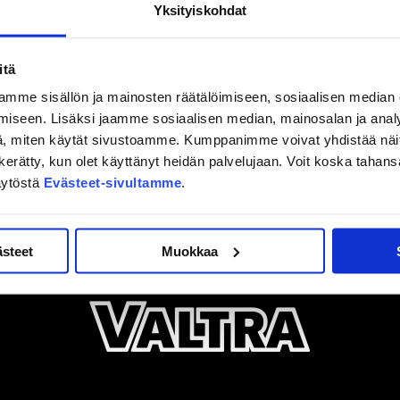
a pelaavat JYPistä debytantti Antti Suomela sekä Joonas
Yksityiskohdat
itä
mme sisällön ja mainosten räätälöimiseen, sosiaalisen median
iseen. Lisäksi jaamme sosiaalisen median, mainosalan ja analy
, miten käytät sivustoamme. Kumppanimme voivat yhdistää näitä t
on kerätty, kun olet käyttänyt heidän palvelujaan. Voit koska taha
äytöstä
Evästeet-sivultamme
.
ästeet
Muokkaa