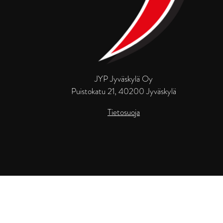
JYP Jyväskylä Oy
Puistokatu 21, 40200 Jyväskylä
Tietosuoja