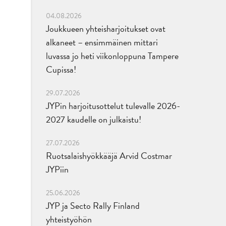
04.08.2026
Joukkueen yhteisharjoitukset ovat
alkaneet – ensimmäinen mittari
luvassa jo heti viikonloppuna Tampere
Cupissa!
29.07.2026
JYPin harjoitusottelut tulevalle 2026-
2027 kaudelle on julkaistu!
27.07.2026
Ruotsalaishyökkääjä Arvid Costmar
JYPiin
25.06.2026
JYP ja Secto Rally Finland
yhteistyöhön