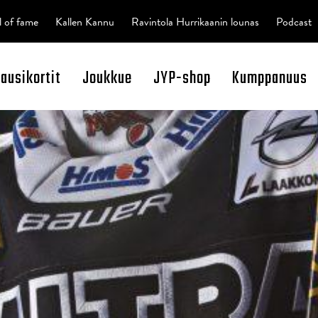
l of fame
Kallen Kannu
Ravintola Hurrikaanin lounas
Podcast
kausikortit
Joukkue
JYP-shop
Kumppanuus