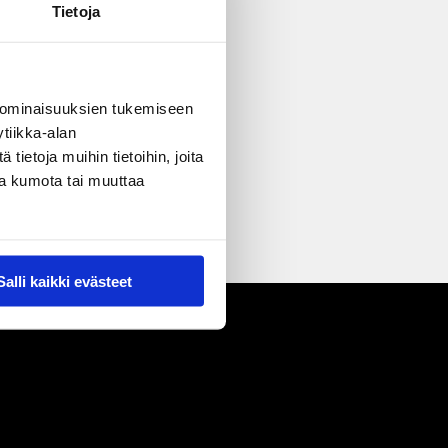
Tietoja
 ominaisuuksien tukemiseen
tiikka-alan
ietoja muihin tietoihin, joita
nsa kumota tai muuttaa
Salli kaikki evästeet