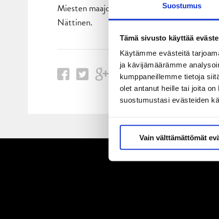
Miesten maajoukkueessa ensi viikonvaihteess
Suostumus
Nättinen.
Tämä sivusto käyttää eväste
Käytämme evästeitä tarjoama
ja kävijämäärämme analysoim
kumppaneillemme tietoja siitä
olet antanut heille tai joita 
suostumustasi evästeiden k
Vain välttämättömät ev