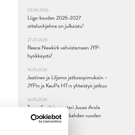
02.06.2026
Liiga-kauden 2026-2027
otteluohjelma on julkaistu!
27.05.2026
Reece Newkirk vahvistamaan JYP-
hyökkäystä!
18.05.2026
Jaatinen ja Liljamo jatkosopimuksiin –
JYPin ja KeuPa HT:n yhteistyö jatkuu
14.05.2026
Tuore Sveitsin mestari Juuso Arola
JYP-puolustukseen kahden vuoden
sopimuksella