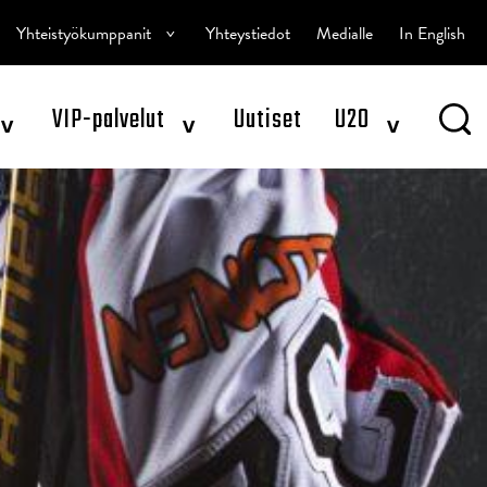
^
Yhteistyökumppanit
Yhteystiedot
Medialle
In English
^
^
^
VIP-palvelut
Uutiset
U20