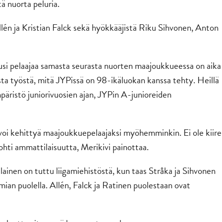
ä nuorta peluria.
lén ja Kristian Falck sekä hyökkääjistä Riku Sihvonen, Anton
si pelaajaa samasta seurasta nuorten maajoukkueessa on aika
asta työstä, mitä JYPissä on 98-ikäluokan kanssa tehty. Heillä
päristö juniorivuosien ajan, JYPin A-junioreiden
voi kehittyä maajoukkuepelaajaksi myöhemminkin. Ei ole kiire
kohti ammattilaisuutta, Merikivi painottaa.
ainen on tuttu liigamiehistöstä, kun taas Stråka ja Sihvonen
an puolella. Allén, Falck ja Ratinen puolestaan ovat