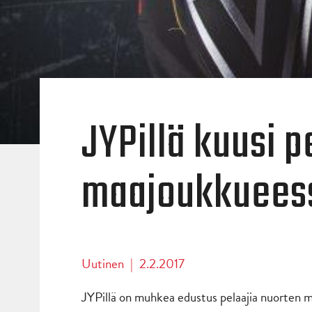
J​YPillä kuusi 
maajoukkuees
Uutinen
|
2.2.2017
JYPillä on muhkea edustus pelaajia nuorten m