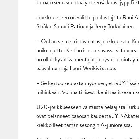
turnaukseen suuntaa yhteensä kuusi jyppiläist
Joukkueeseen on valittu puolustajista Roni Al
Stråka, Samuli Ratinen ja Jerry Turkulainen.
– Onhan se merkittävä otos joukkueesta. Kuu
huikea juttu. Kertoo isossa kuvassa siitä upe
on ollut hyvät valmentajat ja hyvä toimintaym
päävalmentaja Lauri Merikivi sanoo.
– Se kertoo seurasta myös sen, että JYPissä 
mihinkään. Voi maltillisesti kehittää itseään 
U20-joukkueeseen valituista pelaajista Turkul
ovat pelanneet pääosan kaudesta JYP-Akatemi
kiekkoilleet tämän sesongin A-junioreissa.