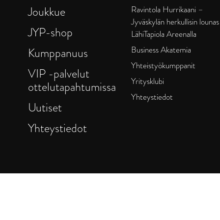
Joukkue
Ravintola Hurrikaani –
Jyväskylän herkullisin lounas
JYP-shop
LähiTapiola Areenalla
Business Akatemia
Kumppanuus
Yhteistyökumppanit
VIP -palvelut
Yritysklubi
ottelutapahtumissa
Yhteystiedot
Uutiset
Yhteystiedot