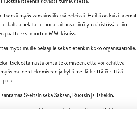
ta luottaa itseensä kovassa turnauksessa.
a itsensä myös kansainvälisissä peleissä. Heillä on kaikilla omat
 uskaltaa pelata ja tuoda taitonsa siinä ympäristössä esiin.
en päätteeksi nuorten MM-kisoissa.
taa myös muille pelaajille sekä tietenkin koko organisaatiolle.
kä itseluottamusta omaa tekemiseen, että voi kehittyä
yös muiden tekemiseen ja kyllä meillä kirittäjiä riittää.
ipulle.
isäntämaa Sveitsin sekä Saksan, Ruotsin ja Tshekin.
ssa nuorisomaajoukkueissa. Puolustaja Valtteri Kakkonen
ikkanen U16-nuorten rosterissa. Nikkanen on myös