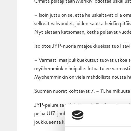
Omilta pelaajiltaan Merikivi odottaa uskallus
– Isoin juttu on se, että he uskaltavat olla om
selkeät vahvuudet, joiden kautta heidän pitäisi
Nyt aletaan katsomaan, ketkä pelaavat vuod
Iso otos JYP-nuoria maajoukkueissa tuo lisävir
– Varmasti maajoukkuekutsut tuovat uskoa se
myöhemminkin huipulle. Intoa tulee varmasti m
Myöhemminkin on vielä mahdollista nousta hu
Suomen nuoret kohtaavat 7. – 11. helmikuuta 
JYP-pelureita nähdään ensi viikolla myös mui
pelaa U17-joukkueessa ja hyökkääjä Henri N
joukkueensa kapteeni Venäjän turnauksessa.