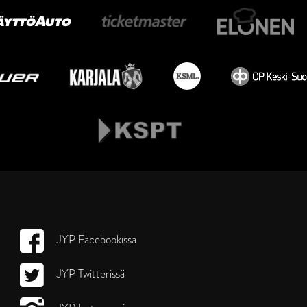
JYP Facebookissa
JYP Twitterissä