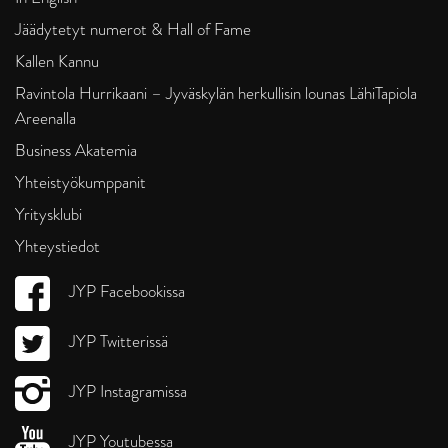
Jäädytetyt numerot & Hall of Fame
Kallen Kannu
Ravintola Hurrikaani – Jyväskylän herkullisin lounas LähiTapiola
Areenalla
Business Akatemia
Yhteistyökumppanit
Yritysklubi
Yhteystiedot
JYP Facebookissa
JYP Twitterissä
JYP Instagramissa
JYP Youtubessa