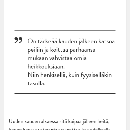
On tärkeää kauden jälkeen katsoa
peiliin ja koittaa parhaansa
mukaan vahvistaa omia
heikkouksiaan.
Niin henkisellä, kuin fyysiselläkin
tasolla.
Uuden kauden alkaessa sitä kaipaa jälleen heitä,
kenen kanssa ystävystyi ja vietti aikaa edellisellä