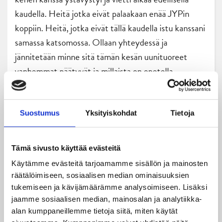
kaudella. Heitä jotka eivät palaakaan enää JYPin
koppiin. Heitä, jotka eivät tällä kaudella istu kanssani
samassa katsomossa. Ollaan yhteydessä ja
jännitetään minne sitä tämän kesän uunituoreet
vanhemmat päätyvät ja millaista on opetella
vanhemmuutta kaukana tukiverkostosta uudessa
kaupungissa tai jopa ulkomailla. Tai mistä napsahtaa
pelipaikka heille, jotka eivät ole vielä sopimusta
Suostumus
Yksityiskohdat
Tietoja
tehneet. Vaikka pelaajien siirto, ostaminen ja
myyminen taitojen perusteella silkkana
Tämä sivusto käyttää evästeitä
kauppatavarana kuuluu lajiin, joskus on vaikeaa olla
Käytämme evästeitä tarjoamamme sisällön ja mainosten
tukena kun jollekin ei paikkaa meinaa löytyä. Samalla
räätälöimiseen, sosiaalisen median ominaisuuksien
kun omalla miehellä turvallisesti sopimus jatkuu
tukemiseen ja kävijämäärämme analysoimiseen. Lisäksi
seuraavalle kaudelle.
jaamme sosiaalisen median, mainosalan ja analytiikka-
alan kumppaneillemme tietoja siitä, miten käytät