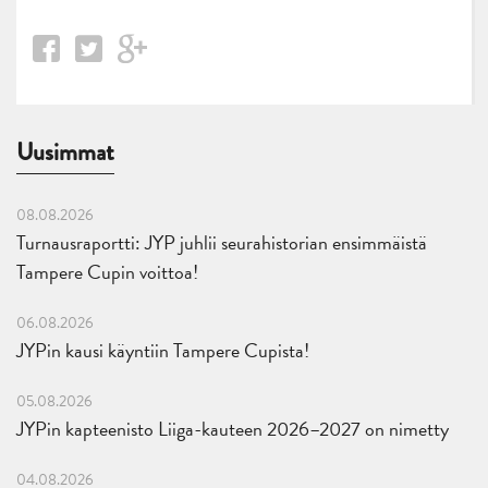
Uusimmat
08.08.2026
Turnausraportti: JYP juhlii seurahistorian ensimmäistä
Tampere Cupin voittoa!
06.08.2026
JYPin kausi käyntiin Tampere Cupista!
05.08.2026
JYPin kapteenisto Liiga-kauteen 2026–2027 on nimetty
04.08.2026