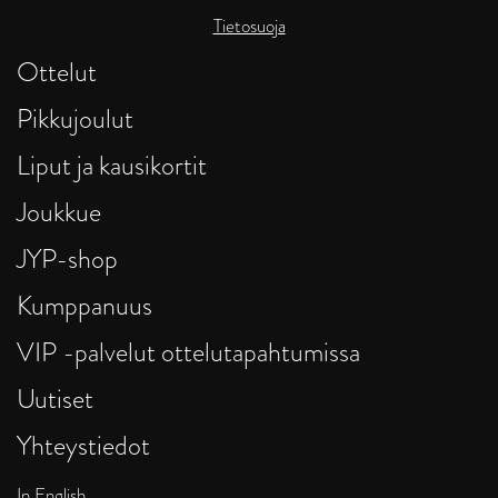
Tietosuoja
Ottelut
Pikkujoulut
Liput ja kausikortit
Joukkue
JYP-shop
Kumppanuus
VIP -palvelut ottelutapahtumissa
Uutiset
Yhteystiedot
In English