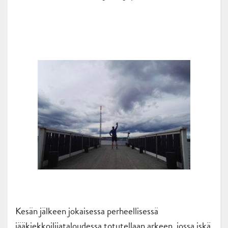
Kesän jälkeen jokaisessa perheellisessä
jääkiekkoilijataloudessa totutellaan arkeen, jossa iskä