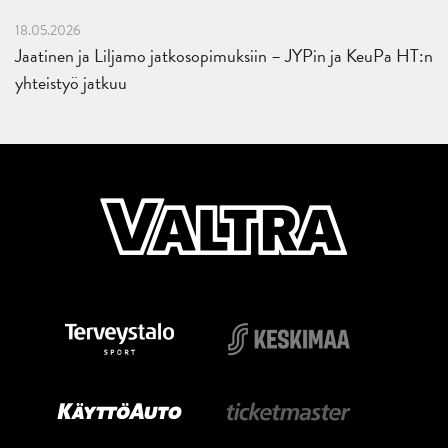
18.05.2026
Jaatinen ja Liljamo jatkosopimuksiin – JYPin ja KeuPa HT:n
yhteistyö jatkuu