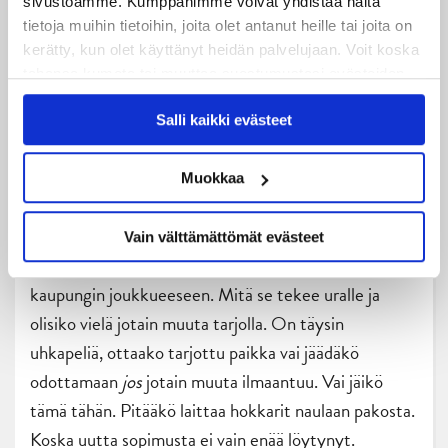
Käytännössähän pelaaja on perheen tai puolison
sivustoamme. Kumppanimme voivat yhdistää näitä
tietoja muihin tietoihin, joita olet antanut heille tai joita on
kanssa muuttanut keväällä edellisen kauden
kerätty, kun olet käyttänyt heidän palvelujaan. Voit koska
paikkakunnalta joko takaisin omaan kotiinsa tai
tahansa kumota tai muuttaa suostumustasi evästeiden
vanhempien nurkkiin siksi aikaa, kun seuraavan
käytöstä
Evästeet-sivultamme
.
kauden kuviot selviävät. Kokoajan ollaan
Salli kaikki evästeet
valmiustilassa ja odotetaan. Ollaan yhteydessä
agenttiin. Mietitään mitä ja minne ensisijaisesti
Muokkaa
halutaan vai ollaanko tilanteessa, jossa se pitää ottaa
mitä tarjotaan. Laskeeko tulot, onko enää asiaa
Vain välttämättömät evästeet
kotimaan liigaan jos lähtee ulkomaille pienen
kaupungin joukkueeseen. Mitä se tekee uralle ja
olisiko vielä jotain muuta tarjolla. On täysin
uhkapeliä, ottaako tarjottu paikka vai jäädäkö
odottamaan
jos
jotain muuta ilmaantuu. Vai jäikö
tämä tähän. Pitääkö laittaa hokkarit naulaan pakosta.
Koska uutta sopimusta ei vain enää löytynyt.