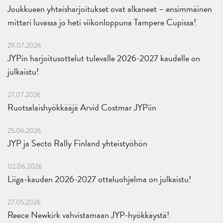
Joukkueen yhteisharjoitukset ovat alkaneet – ensimmäinen
mittari luvassa jo heti viikonloppuna Tampere Cupissa!
29.07.2026
JYPin harjoitusottelut tulevalle 2026-2027 kaudelle on
julkaistu!
27.07.2026
Ruotsalaishyökkääjä Arvid Costmar JYPiin
25.06.2026
JYP ja Secto Rally Finland yhteistyöhön
02.06.2026
Liiga-kauden 2026-2027 otteluohjelma on julkaistu!
27.05.2026
Reece Newkirk vahvistamaan JYP-hyökkäystä!