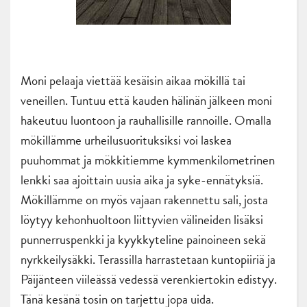
Moni pelaaja viettää kesäisin aikaa mökillä tai
veneillen. Tuntuu että kauden hälinän jälkeen moni
hakeutuu luontoon ja rauhallisille rannoille. Omalla
mökillämme urheilusuorituksiksi voi laskea
puuhommat ja mökkitiemme kymmenkilometrinen
lenkki saa ajoittain uusia aika ja syke-ennätyksiä.
Mökillämme on myös vajaan rakennettu sali, josta
löytyy kehonhuoltoon liittyvien välineiden lisäksi
punnerruspenkki ja kyykkyteline painoineen sekä
nyrkkeilysäkki. Terassilla harrastetaan kuntopiiriä ja
Päijänteen viileässä vedessä verenkiertokin edistyy.
Tänä kesänä tosin on tarjettu jopa uida.