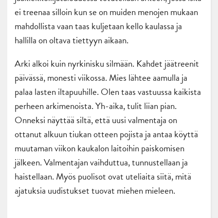
ei treenaa silloin kun se on muiden menojen mukaan
mahdollista vaan taas kuljetaan kello kaulassa ja
hallilla on oltava tiettyyn aikaan.
Arki alkoi kuin nyrkinisku silmään. Kahdet jäätreenit
päivässä, monesti viikossa. Mies lähtee aamulla ja
palaa lasten iltapuuhille. Olen taas vastuussa kaikista
perheen arkimenoista. Yh-aika, tulit liian pian.
Onneksi näyttää siltä, että uusi valmentaja on
ottanut alkuun tiukan otteen pojista ja antaa köyttä
muutaman viikon kaukalon laitoihin paiskomisen
jälkeen. Valmentajan vaihduttua, tunnustellaan ja
haistellaan. Myös puolisot ovat uteliaita siitä, mitä
ajatuksia uudistukset tuovat miehen mieleen.