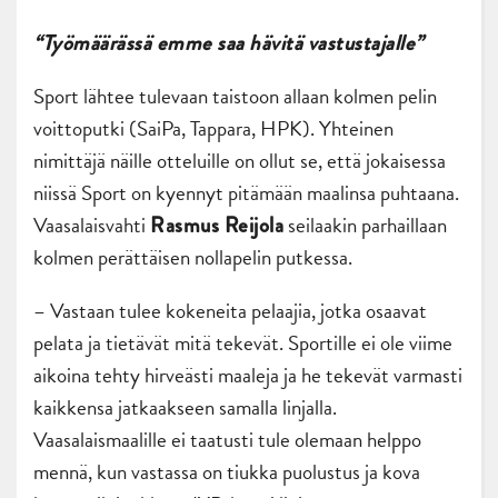
“Työmäärässä emme saa hävitä vastustajalle”
Sport lähtee tulevaan taistoon allaan kolmen pelin
voittoputki (SaiPa, Tappara, HPK). Yhteinen
nimittäjä näille otteluille on ollut se, että jokaisessa
niissä Sport on kyennyt pitämään maalinsa puhtaana.
Vaasalaisvahti
seilaakin parhaillaan
Rasmus Reijola
kolmen perättäisen nollapelin putkessa.
– Vastaan tulee kokeneita pelaajia, jotka osaavat
pelata ja tietävät mitä tekevät. Sportille ei ole viime
aikoina tehty hirveästi maaleja ja he tekevät varmasti
kaikkensa jatkaakseen samalla linjalla.
Vaasalaismaalille ei taatusti tule olemaan helppo
mennä, kun vastassa on tiukka puolustus ja kova