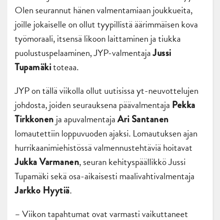
Olen seurannut hänen valmentamiaan joukkueita,
joille jokaiselle on ollut tyypillistä äärimmäisen kova
työmoraali, itsensä likoon laittaminen ja tiukka
puolustuspelaaminen, JYP-valmentaja
Jussi
toteaa.
Tupamäki
JYP on tällä viikolla ollut uutisissa yt-neuvottelujen
johdosta, joiden seurauksena päävalmentaja
Pekka
ja apuvalmentaja
Tirkkonen
Ari Santanen
lomautettiin loppuvuoden ajaksi. Lomautuksen ajan
hurrikaanimiehistössä valmennustehtäviä hoitavat
, seuran kehityspäällikkö Jussi
Jukka Varmanen
Tupamäki sekä osa-aikaisesti maalivahtivalmentaja
.
Jarkko Hyytiä
– Viikon tapahtumat ovat varmasti vaikuttaneet