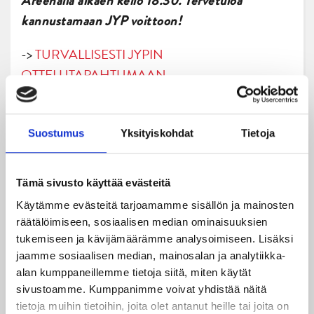
Areenalla alkaen kello 18.30. Tervetuloa
kannustamaan JYP voittoon!
->
TURVALLISESTI JYPIN
OTTELUTAPAHTUMAAN
Suostumus
Yksityiskohdat
Tietoja
Antti Hokkanen
Tämä sivusto käyttää evästeitä
Osta lippusi peliin tästä!
Käytämme evästeitä tarjoamamme sisällön ja mainosten
räätälöimiseen, sosiaalisen median ominaisuuksien
tukemiseen ja kävijämäärämme analysoimiseen. Lisäksi
jaamme sosiaalisen median, mainosalan ja analytiikka-
alan kumppaneillemme tietoja siitä, miten käytät
sivustoamme. Kumppanimme voivat yhdistää näitä
tietoja muihin tietoihin, joita olet antanut heille tai joita on