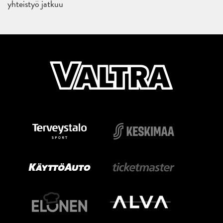
yhteistyö jatkuu