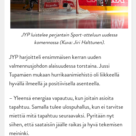
JYP luistelee perjantain Sport-otteluun uudessa
komennossa (Kuva: Jiri Halttunen).
JYP harjoitteli ensimmäisen kerran uuden
valmennusjohdon alaisuudessa torstaina. Jussi
Tupamäen mukaan hurrikaanimiehistö oli liikkeellä
hyvällä ilmeellä ja positiivisella asenteella.
– Yleensä energiaa vapautuu, kun joitain asioita
tapahtuu. Samalla tulee ulospuhallus, kun ei tarvitse
miettiä mitä tapahtuu seuraavaksi. Pyritään nyt
siihen, että saataisiin jäälle raikas ja hyvä tekemisen
meininki.