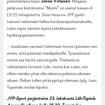
pistemiehenä häärii
. Neljässä
Jonne Virtanen
pelatussa koitoksessa ”Monni” on saanut kasaan 4
(2+2) tehopistettä. Siinä missä ex-JYP pyrkii
taatusti tekemään hallaa hurrikaanipuolustukselle,
tulee myös isäntien kyetä tehokkaaseen
hyökkäyspelaamiseen.
– Joudutaan varmasti tekemään hirveä työmäärä sen
eteen, että päästään maalipaikoille. Työmäärässä
emme saa hävitä vastustajalle. Tilanteita ei
välttämättä hirveästi tule, mutta kun tulee, niin
silloin meidän pitää olla oikeassa paikassa oikeaan
aikaan. Paikan tullen pitää pystyä olemaan tyly, Jussi
Tupamäki naulaa lopuksi.
JYP-Sport perjantaina 23. lokakuuta LähiTapiola