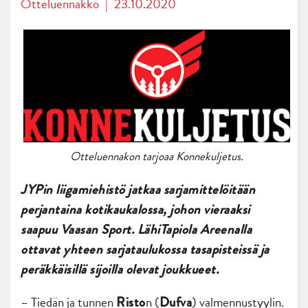
Otteluennakko
|
23.10.2020
Otteluennakon tarjoaa Konnekuljetus.
JYPin liigamiehistö jatkaa sarjamittelöitään
perjantaina kotikaukalossa, johon vieraaksi
saapuu Vaasan Sport. LähiTapiola Areenalla
ottavat yhteen sarjataulukossa tasapisteissä ja
peräkkäisillä sijoilla olevat joukkueet.
– Tiedän ja tunnen
n (
) valmennustyylin.
Risto
Dufva