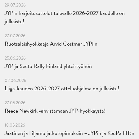
29.07.2026
JYPin harjoitusottelut tulevalle 2026-2027 kaudelle on
julkaistu!
27.07.2026
Ruotsalaishyökkääjä Arvid Costmar JYPiin
25.06.2026
JYP ja Secto Rally Finland yhteistyöhön
02.06.2026
Liiga-kauden 2026-2027 otteluohjelma on julkaistu!
27.05.2026
Reece Newkirk vahvistamaan JYP-hyökkäystä!
18.05.2026
Jaatinen ja Liljamo jatkosopimuksiin – JYPin ja KeuPa HT:n