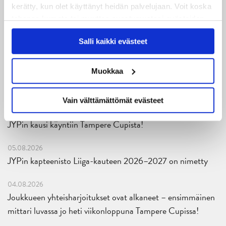
kerätty, kun olet käyttänyt heidän palvelujaan. Voit koska
tahansa kumota tai muuttaa suostumustasi evästeiden
Uusimmat
käytöstä
Evästeet-sivultamme
.
Salli kaikki evästeet
08.08.2026
Muokkaa
Turnausraportti: JYP juhlii seurahistorian ensimmäistä
Tampere Cupin voittoa!
Vain välttämättömät evästeet
06.08.2026
JYPin kausi käyntiin Tampere Cupista!
05.08.2026
JYPin kapteenisto Liiga-kauteen 2026–2027 on nimetty
04.08.2026
Joukkueen yhteisharjoitukset ovat alkaneet – ensimmäinen
mittari luvassa jo heti viikonloppuna Tampere Cupissa!