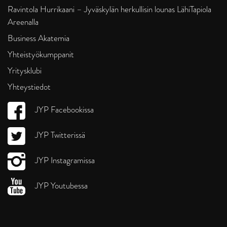
Ravintola Hurrikaani – Jyväskylän herkullisin lounas LähiTapiola
Areenalla
Business Akatemia
Yhteistyökumppanit
Yritysklubi
Yhteystiedot
JYP Facebookissa
JYP Twitterissä
JYP Instagramissa
JYP Youtubessa