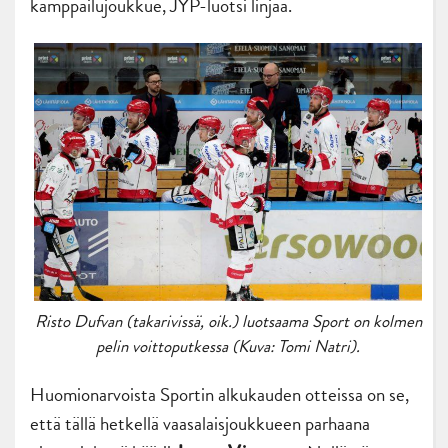
kamppailujoukkue, JYP-luotsi linjaa.
Risto Dufvan (takarivissä, oik.) luotsaama Sport on kolmen
pelin voittoputkessa (Kuva: Tomi Natri).
Huomionarvoista Sportin alkukauden otteissa on se,
että tällä hetkellä vaasalaisjoukkueen parhaana