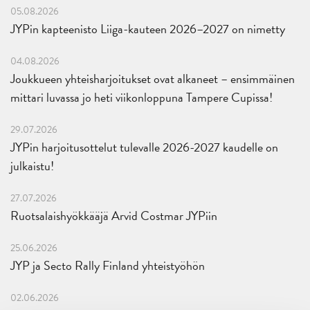
05.08.2026
JYPin kapteenisto Liiga-kauteen 2026–2027 on nimetty
04.08.2026
Joukkueen yhteisharjoitukset ovat alkaneet – ensimmäinen
mittari luvassa jo heti viikonloppuna Tampere Cupissa!
29.07.2026
JYPin harjoitusottelut tulevalle 2026-2027 kaudelle on
julkaistu!
27.07.2026
Ruotsalaishyökkääjä Arvid Costmar JYPiin
25.06.2026
JYP ja Secto Rally Finland yhteistyöhön
02.06.2026