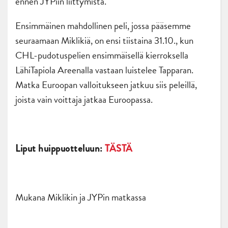
ennen JYPiin liittymistä.
Ensimmäinen mahdollinen peli, jossa pääsemme
seuraamaan Miklikiä, on ensi tiistaina 31.10., kun
CHL-pudotuspelien ensimmäisellä kierroksella
LähiTapiola Areenalla vastaan luistelee Tapparan.
Matka Euroopan valloitukseen jatkuu siis peleillä,
joista vain voittaja jatkaa Euroopassa.
Liput huippuotteluun:
TÄSTÄ
Mukana Miklikin ja JYPin matkassa