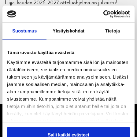
Liiga-kauden 2026-2027 otteluohjelma on julkaistu!
27.05.2026
Reece Newkirk vahvistamaan JYP-hyökkäystä!
Suostumus
Yksityiskohdat
Tietoja
18.05.2026
Jaatinen ja Liljamo jatkosopimuksiin – JYPin ja KeuPa HT:n
Tämä sivusto käyttää evästeitä
yhteistyö jatkuu
Käytämme evästeitä tarjoamamme sisällön ja mainosten
14.05.2026
räätälöimiseen, sosiaalisen median ominaisuuksien
Tuore Sveitsin mestari Juuso Arola JYP-puolustukseen
tukemiseen ja kävijämäärämme analysoimiseen. Lisäksi
kahden vuoden sopimuksella
jaamme sosiaalisen median, mainosalan ja analytiikka-
alan kumppaneillemme tietoja siitä, miten käytät
sivustoamme. Kumppanimme voivat yhdistää näitä
tietoja muihin tietoihin, joita olet antanut heille tai joita on
kerätty, kun olet käyttänyt heidän palvelujaan. Voit koska
tahansa kumota tai muuttaa suostumustasi evästeiden
käytöstä
Evästeet-sivultamme
.
Salli kaikki evästeet