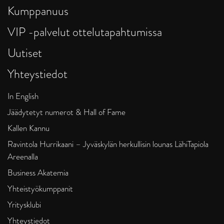
Kumppanuus
VIP -palvelut ottelutapahtumissa
Uutiset
Yhteystiedot
In English
Jäädytetyt numerot & Hall of Fame
Kallen Kannu
Ravintola Hurrikaani – Jyväskylän herkullisin lounas LähiTapiola
Areenalla
Business Akatemia
Yhteistyökumppanit
Yritysklubi
Yhteystiedot