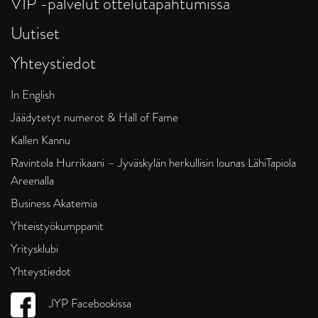
VIP -palvelut ottelutapahtumissa
Uutiset
Yhteystiedot
In English
Jäädytetyt numerot & Hall of Fame
Kallen Kannu
Ravintola Hurrikaani – Jyväskylän herkullisin lounas LähiTapiola
Areenalla
Business Akatemia
Yhteistyökumppanit
Yritysklubi
Yhteystiedot
JYP Facebookissa