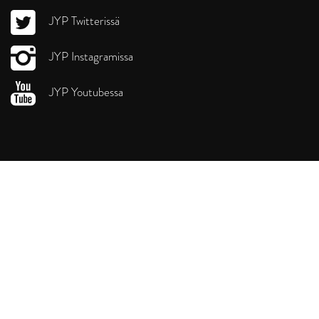
JYP Twitterissä
JYP Instagramissa
JYP Youtubessa