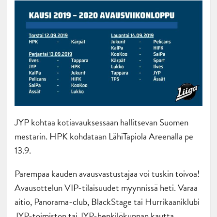
JYP kohtaa kotiavauksessaan hallitsevan Suomen
mestarin. HPK kohdataan LähiTapiola Areenalla pe
13.9.
Parempaa kauden avausvastustajaa voi tuskin toivoa!
Avausottelun VIP-tilaisuudet myynnissä heti. Varaa
aitio, Panorama-club, BlackStage tai Hurrikaaniklubi
JYP-toimiston tai JYP-henkilökunnan kautta.