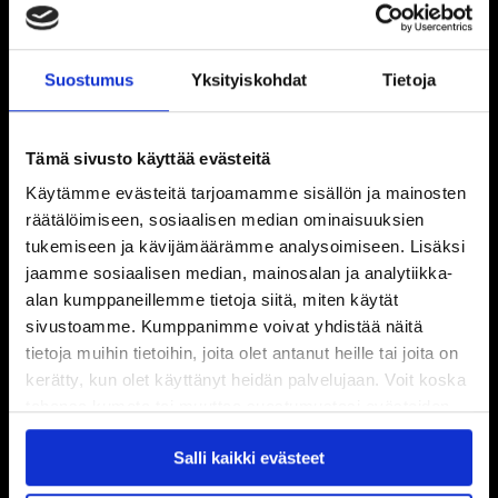
Suostumus
Yksityiskohdat
Tietoja
Tämä sivusto käyttää evästeitä
Käytämme evästeitä tarjoamamme sisällön ja mainosten
räätälöimiseen, sosiaalisen median ominaisuuksien
tukemiseen ja kävijämäärämme analysoimiseen. Lisäksi
jaamme sosiaalisen median, mainosalan ja analytiikka-
alan kumppaneillemme tietoja siitä, miten käytät
sivustoamme. Kumppanimme voivat yhdistää näitä
tietoja muihin tietoihin, joita olet antanut heille tai joita on
kerätty, kun olet käyttänyt heidän palvelujaan. Voit koska
tahansa kumota tai muuttaa suostumustasi evästeiden
käytöstä
Evästeet-sivultamme
.
Salli kaikki evästeet