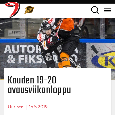
Kauden 19-20
avausviikonloppu
Uutinen
|
15.5.2019