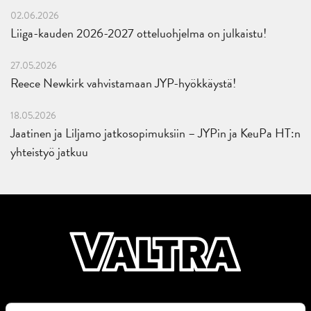
02.06.2026
Liiga-kauden 2026-2027 otteluohjelma on julkaistu!
27.05.2026
Reece Newkirk vahvistamaan JYP-hyökkäystä!
18.05.2026
Jaatinen ja Liljamo jatkosopimuksiin – JYPin ja KeuPa HT:n
yhteistyö jatkuu