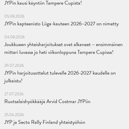
JYPin kausi käyntiin Tampere Cupista!
05.08.2026
JYPin kapteenisto Liiga-kauteen 2026–2027 on nimetty
04.08.2026
Joukkueen yhteisharjoitukset ovat alkaneet – ensimmäinen
mittari luvassa jo heti viikonloppuna Tampere Cupissa!
29.07.2026
JYPin harjoitusottelut tulevalle 2026-2027 kaudelle on
julkaistu!
27.07.2026
Ruotsalaishyökkääjä Arvid Costmar JYPiin
25.06.2026
JYP ja Secto Rally Finland yhteistyöhön