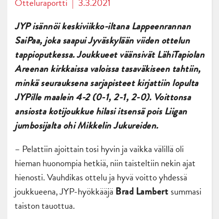
Otteluraportti
|
3.3.2021
JYP isännöi keskiviikko-iltana Lappeenrannan
SaiPaa, joka saapui Jyväskylään viiden ottelun
tappioputkessa. Joukkueet väänsivät LähiTapiolan
Areenan kirkkaissa valoissa tasaväkiseen tahtiin,
minkä seurauksena sarjapisteet kirjattiin lopulta
JYPille maalein 4-2 (0-1, 2-1, 2-0). Voittonsa
ansiosta kotijoukkue hilasi itsensä pois Liigan
jumbosijalta ohi Mikkelin Jukureiden.
– Pelattiin ajoittain tosi hyvin ja vaikka välillä oli
hieman huonompia hetkiä, niin taisteltiin nekin ajat
hienosti. Vauhdikas ottelu ja hyvä voitto yhdessä
joukkueena, JYP-hyökkääjä
summasi
Brad Lambert
taiston tauottua.