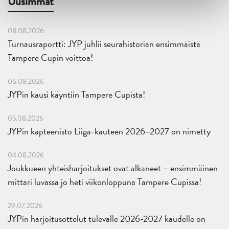
Uusimmat
08.08.2026
Turnausraportti: JYP juhlii seurahistorian ensimmäistä
Tampere Cupin voittoa!
06.08.2026
JYPin kausi käyntiin Tampere Cupista!
05.08.2026
JYPin kapteenisto Liiga-kauteen 2026–2027 on nimetty
04.08.2026
Joukkueen yhteisharjoitukset ovat alkaneet – ensimmäinen
mittari luvassa jo heti viikonloppuna Tampere Cupissa!
29.07.2026
JYPin harjoitusottelut tulevalle 2026-2027 kaudelle on