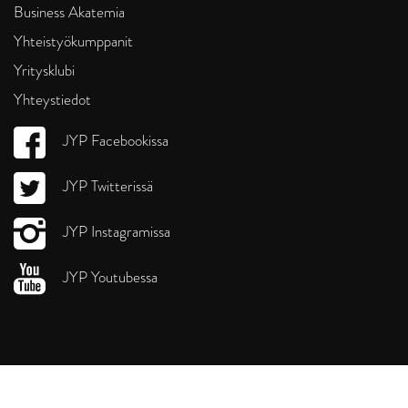
Business Akatemia
Yhteistyökumppanit
Yritysklubi
Yhteystiedot
JYP Facebookissa
JYP Twitterissä
JYP Instagramissa
JYP Youtubessa