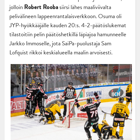
jolloin
siirsi lähes maaliviivalta
Robert Rooba
pelivälineen lappeenrantalaisverkkoon. Osuma oli
JYP-hyökkääjälle kauden 20:s. 4-2-päätöslukemat
tilastoitiin pelin päätöshetkillä läpiajoa hamunneelle
Jarkko Immoselle, jota SaiPa-puolustaja Sam
Lofquist rikkoi keskialueella maalin arvoisesti.