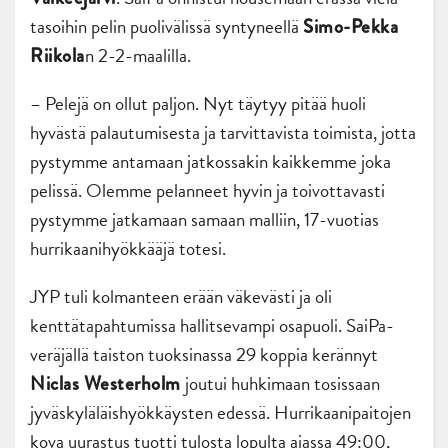
tasoihin pelin puolivälissä syntyneellä
Simo-Pekka
n 2-2-maalilla.
Riikola
– Pelejä on ollut paljon. Nyt täytyy pitää huoli
hyvästä palautumisesta ja tarvittavista toimista, jotta
pystymme antamaan jatkossakin kaikkemme joka
pelissä. Olemme pelanneet hyvin ja toivottavasti
pystymme jatkamaan samaan malliin, 17-vuotias
hurrikaanihyökkääjä totesi.
JYP tuli kolmanteen erään väkevästi ja oli
kenttätapahtumissa hallitsevampi osapuoli. SaiPa-
veräjällä taiston tuoksinassa 29 koppia kerännyt
joutui huhkimaan tosissaan
Niclas Westerholm
jyväskyläläishyökkäysten edessä. Hurrikaanipaitojen
kova uurastus tuotti tulosta lopulta ajassa 49:00,