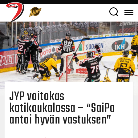
JYP voitokas
kotikaukalossa – “SaiPa
antoi hyvän vastuksen”