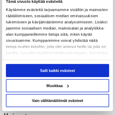
kertaa yli vuoteen. Keskushyökkääjän tontilla
Tämä sivusto käyttää evästeitä
pelaamisen omaksumiseen menee hetki, mutta
Käytämme evästeitä tarjoamamme sisällön ja mainosten
tykkään tosi paljon pelata keskellä, JYP-hyökkääjä
räätälöimiseen, sosiaalisen median ominaisuuksien
tukemiseen ja kävijämäärämme analysoimiseen. Lisäksi
päätti.
jaamme sosiaalisen median, mainosalan ja analytiikka-
alan kumppaneillemme tietoja siitä, miten käytät
JYP taistelee sarjapisteistä seuraavan kerran
sivustoamme. Kumppanimme voivat yhdistää näitä
perjantaina, jolloin tie vie toistamiseen tämän viikon
tietoja muihin tietoihin, joita olet antanut heille tai joita on
aikana Lahden Pelicansin vieraaksi.
kerätty, kun olet käyttänyt heidän palvelujaan. Voit koska
tahansa kumota tai muuttaa suostumustasi evästeiden
käytöstä
Evästeet-sivultamme
.
Antti Hokkanen
Salli kaikki evästeet
Muokkaa
Vain välttämättömät evästeet