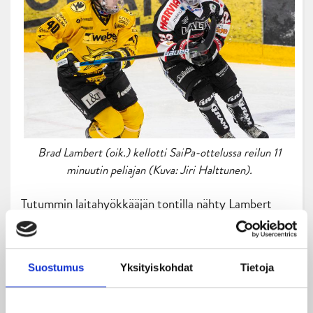
Brad Lambert (oik.) kellotti SaiPa-ottelussa reilun 11
minuutin peliajan (Kuva: Jiri Halttunen).
Tutummin laitahyökkääjän tontilla nähty Lambert
esiintyi nyt toistamiseen tällä kaudella
keskushyökkääjän pelipaikalla.
Suostumus
Yksityiskohdat
Tietoja
– Tottakai pelaaminen on erilaista. Pelasin viime
viikon TPS-pelissä sentterinä varmaan ensimmäistä