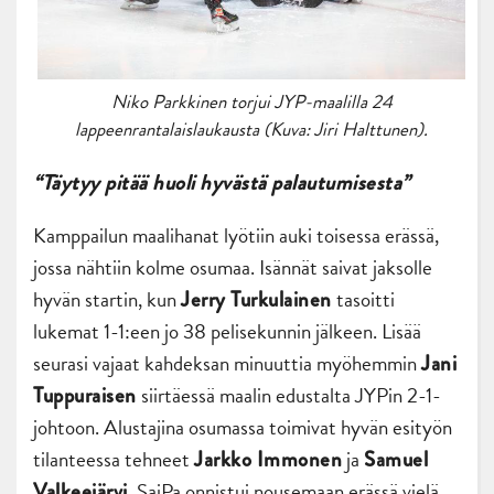
Niko Parkkinen torjui JYP-maalilla 24
lappeenrantalaislaukausta (Kuva: Jiri Halttunen).
“Täytyy pitää huoli hyvästä palautumisesta”
Kamppailun maalihanat lyötiin auki toisessa erässä,
jossa nähtiin kolme osumaa. Isännät saivat jaksolle
hyvän startin, kun
tasoitti
Jerry Turkulainen
lukemat 1-1:een jo 38 pelisekunnin jälkeen. Lisää
seurasi vajaat kahdeksan minuuttia myöhemmin
Jani
siirtäessä maalin edustalta JYPin 2-1-
Tuppuraisen
johtoon. Alustajina osumassa toimivat hyvän esityön
tilanteessa tehneet
ja
Jarkko Immonen
Samuel
. SaiPa onnistui nousemaan erässä vielä
Valkeejärvi