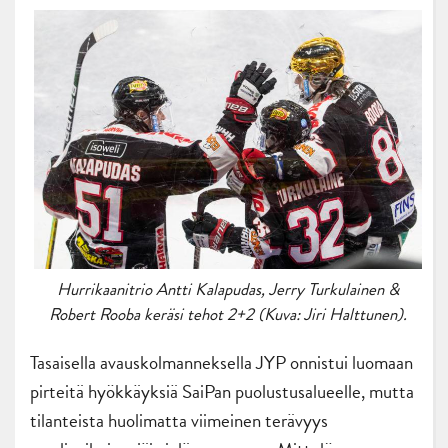
Hurrikaanitrio Antti Kalapudas, Jerry Turkulainen &
Robert Rooba keräsi tehot 2+2 (Kuva: Jiri Halttunen).
Tasaisella avauskolmanneksella JYP onnistui luomaan
pirteitä hyökkäyksiä SaiPan puolustusalueelle, mutta
tilanteista huolimatta viimeinen terävyys