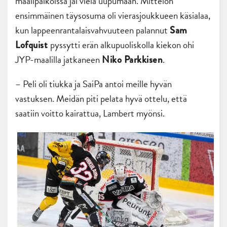
maalipaikoissa jäi vielä uupumaan. Mittelön
ensimmäinen täysosuma oli vierasjoukkueen käsialaa,
kun lappeenrantalaisvahvuuteen palannut
Sam
pyssytti erän alkupuoliskolla kiekon ohi
Lofquist
JYP-maalilla jatkaneen
.
Niko Parkkisen
– Peli oli tiukka ja SaiPa antoi meille hyvän
vastuksen. Meidän piti pelata hyvä ottelu, että
saatiin voitto kairattua, Lambert myönsi.