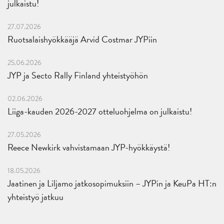
julkaistu!
27.07.2026
Ruotsalaishyökkääjä Arvid Costmar JYPiin
25.06.2026
JYP ja Secto Rally Finland yhteistyöhön
02.06.2026
Liiga-kauden 2026-2027 otteluohjelma on julkaistu!
27.05.2026
Reece Newkirk vahvistamaan JYP-hyökkäystä!
18.05.2026
Jaatinen ja Liljamo jatkosopimuksiin – JYPin ja KeuPa HT:n
yhteistyö jatkuu